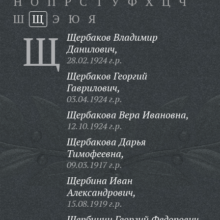
Н
О
П
Р
С
Т
У
Ф
Х
Ц
Ч
Ш
Щ
Э
Ю
Я
Щ
Щербаков Владимир
Данилович,
28.02.1924 г.р.
Щербаков Георгий
Гаврилович,
03.04.1924 г.р.
Щербакова Вера Ивановна,
12.10.1924 г.р.
Щербакова Дарья
Тимофеевна,
09.03.1917 г.р.
Щербина Иван
Александрович,
15.08.1919 г.р.
Щербинин Георгий Федорович,