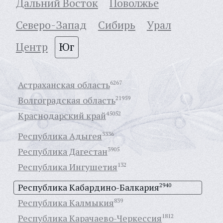
Дальний Восток
Поволжье
Северо-Запад
Сибирь
Урал
Центр
Юг
Астраханская область
6267
Волгоградская область
21959
Краснодарский край
45052
Республика Адыгея
3336
Республика Дагестан
3905
Республика Ингушетия
132
Республика Кабардино-Балкария
2940
Республика Калмыкия
839
Республика Карачаево-Черкессия
1812