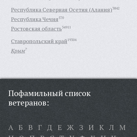
Республика Северная Осетия (Алания)
3842
Республика Чечня
570
Ростовская область
34911
Ставропольский край
19304
Крым
7
Пофамильный список
ветеранов:
А
Б
В
Г
Д
Е
Ж
З
И
К
Л
М