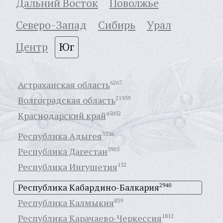
Дальний Восток
Поволжье
Северо-Запад
Сибирь
Урал
Центр
Юг
Астраханская область
6267
Волгоградская область
21959
Краснодарский край
45052
Республика Адыгея
3336
Республика Дагестан
3905
Республика Ингушетия
132
Республика Кабардино-Балкария
2940
Республика Калмыкия
839
Республика Карачаево-Черкессия
1812