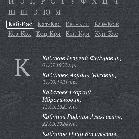
Н
О
П
Р
С
Т
У
Ф
Х
Ц
Ч
Ш
Щ
Э
Ю
Я
Каб-Кас
Кат-Кес
Кет-Кия
Кле-Кож
Коз-Кох
Коц-Кря
Кса-Кум
Кун-Кяс
К
Кабаков Георгий Федорович,
01.07.1922 г.р.
Кабалоев Азраил Мусович,
21.09.1921 г.р.
Кабалоев Георгий
Ибрагимович,
15.05.1925 г.р.
Кабанов Рафаил Алексеевич,
22.05.1924 г.р.
Кабатов Иван Васильевич,