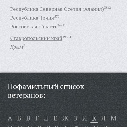
Республика Северная Осетия (Алания)
3842
Республика Чечня
570
Ростовская область
34911
Ставропольский край
19304
Крым
7
Пофамильный список
ветеранов:
А
Б
В
Г
Д
Е
Ж
З
И
К
Л
М