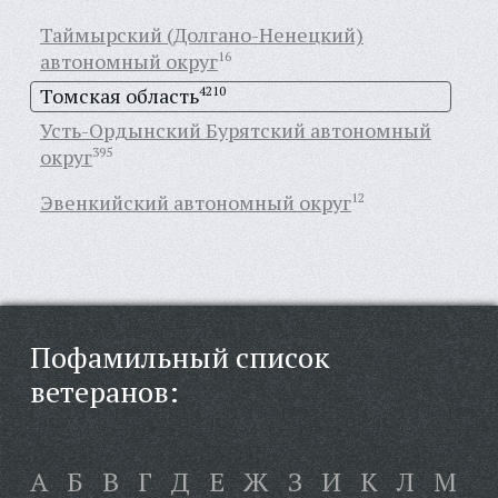
Таймырский (Долгано-Ненецкий)
автономный округ
16
Томская область
4210
Усть-Ордынский Бурятский автономный
округ
395
Эвенкийский автономный округ
12
Пофамильный список
ветеранов:
А
Б
В
Г
Д
Е
Ж
З
И
К
Л
М