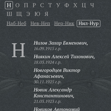
Н
О
П
Р
С
Т
У
Ф
Х
Ц
Ч
Ш
Щ
Э
Ю
Я
Наб-Неб
Нев-Неп
Нер-Ник
Нил-Нур
Н
Нилов Захар Евменович,
16.09.1915 г.р.
Ниякин Алексей Тихонович,
18.03.1924 г.р.
Новгородцев Виктор
Афанасьевич,
30.11.1925 г.р.
Новик Александр
Константинович,
21.03.1923 г.р.
Новиков Автономий