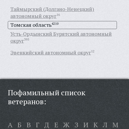
Таймырский (Долгано-Ненецкий)
автономный округ
16
Томская область
4210
Усть-Ордынский Бурятский автономный
округ
395
Эвенкийский автономный округ
12
Пофамильный список
ветеранов:
А
Б
В
Г
Д
Е
Ж
З
И
К
Л
М