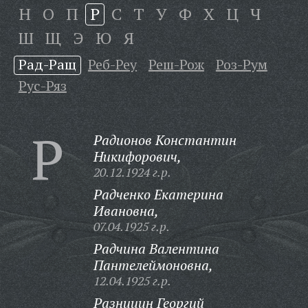
Н
О
П
Р
С
Т
У
Ф
Х
Ц
Ч
Ш
Щ
Э
Ю
Я
Рад-Ращ
Реб-Реу
Реш-Рож
Роз-Рум
Рус-Ряз
Р
Радионов Константин
Никифорович,
20.12.1924 г.р.
Радченко Екатерина
Ивановна,
07.04.1925 г.р.
Радчина Валентина
Пантелеймоновна,
12.04.1925 г.р.
Разницин Георгий