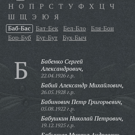
Н
О
П
Р
С
Т
У
Ф
Х
Ц
Ч
Ш
Щ
Э
Ю
Я
Баб-Бас
Бат-Бек
Бел-Бло
Бля-Бон
Бор-Буб
Буг-Бут
Бух-Быч
Б
Бабенко Сергей
Александрович,
22.04.1926 г.р.
Бабий Александр Михайлович,
26.05.1928 г.р.
Бабинович Петр Григорьевич,
05.08.1922 г.р.
Бабушкин Николай Петрович,
19.12.1925 г.р.
Бабынцев Михаил Андреевич,