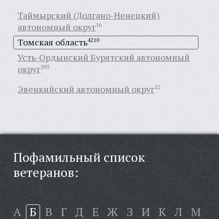
Таймырский (Долгано-Ненецкий)
автономный округ
16
Томская область
4210
Усть-Ордынский Бурятский автономный
округ
395
Эвенкийский автономный округ
12
Пофамильный список
ветеранов:
А
Б
В
Г
Д
Е
Ж
З
И
К
Л
М