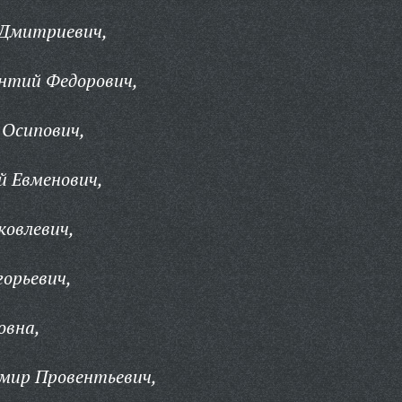
 Дмитриевич,
нтий Федорович,
 Осипович,
й Евменович,
ковлевич,
горьевич,
овна,
мир Провентьевич,