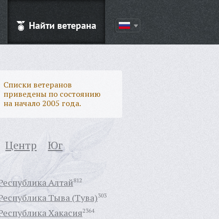
Найти ветерана
Списки ветеранов
приведены по состоянию
на начало 2005 года.
Центр
Юг
Республика Алтай
812
Республика Тыва (Тува)
303
Республика Хакасия
2364