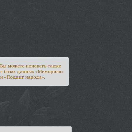
Вы можете поискать также
в базах данных «Мемориал»
и «Подвиг народа».