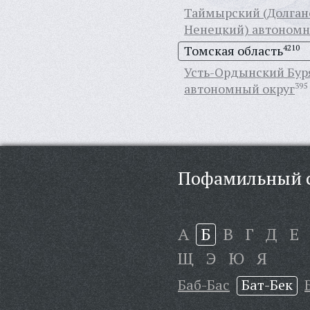
Таймырский (Долган
Ненецкий) автономн
Томская область
4210
Усть-Ордынский Бур
автономный округ
395
Пофамильный с
А
Б
В
Г
Д
Е
Щ
Э
Ю
Я
Баб-Бас
Бат-Бек