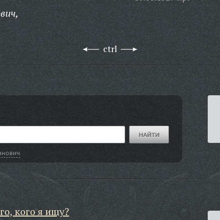
вич,
ctrl
анович
го, кого я ищу?