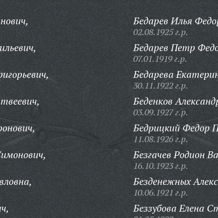
нович,
Бедарев Илья Федо
02.08.1925 г.р.
ильевич,
Бедарев Петр Федо
07.01.1919 г.р.
игорьевич,
Бедарева Екатери
30.11.1922 г.р.
твеевич,
Беденков Александ
03.09.1927 г.р.
ронович,
Бедрицкий Федор 
11.08.1926 г.р.
Симонович,
Безгачев Родион Ва
16.10.1923 г.р.
вловна,
Безденежных Алек
10.06.1921 г.р.
ч,
Беззубова Елена С