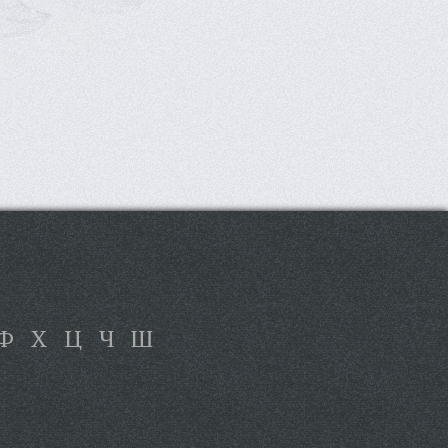
Ф
Х
Ц
Ч
Ш