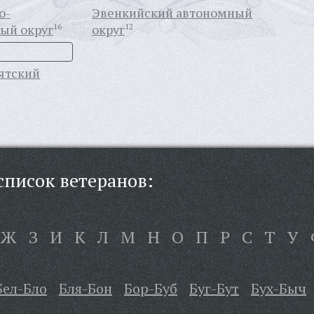
о-
Эвенкийский автономный
ый округ
16
округ
12
ятский
писок ветеранов:
Ж
З
И
К
Л
М
Н
О
П
Р
С
Т
У
Бел-Бло
Бля-Бон
Бор-Буб
Буг-Бут
Бух-Быч