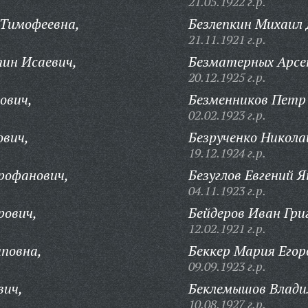
21.05.1922 г.р.
 Тимофеевна,
Безлепкин Михаил
21.11.1921 г.р.
ин Исаевич,
Безматерных Арсе
20.12.1925 г.р.
ович,
Безменников Петр
02.02.1923 г.р.
ович,
Безрученко Никола
19.12.1924 г.р.
рофанович,
Безуглов Евгений Я
04.11.1923 г.р.
рович,
Бейдеров Иван Гри
12.02.1921 г.р.
повна,
Беккер Мария Егор
09.09.1923 г.р.
вич,
Беклемышов Влади
10.08.1927 г.р.