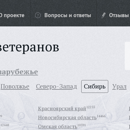
О проекте
Вопросы и ответы
Отзывы
ветеранов
 зарубежье
Поволжье
Северо-Запад
Сибирь
Урал
Красноярский край
12255
89
Новосибирская область
14466
ь
12448
Омская область
10591