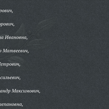
рович,
рович,
на Ивановна,
р Матвеевич,
Петрович,
сильевич,
сандр Максимович,
тепановна,