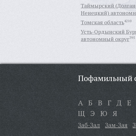
Таймырский (Долган
Ненецкий) автономн
Томская область
4210
Усть-Ордынский Бур
автономный округ
395
Пофамильный с
А
Б
В
Г
Д
Е
Щ
Э
Ю
Я
Заб-Зал
Зам-Зая
З