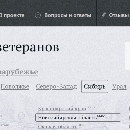
О проекте
Вопросы и ответы
Отзывы
ветеранов
 зарубежье
Поволжье
Северо-Запад
Сибирь
Урал
Красноярский край
12255
89
Новосибирская область
14466
ь
12448
Омская область
10591