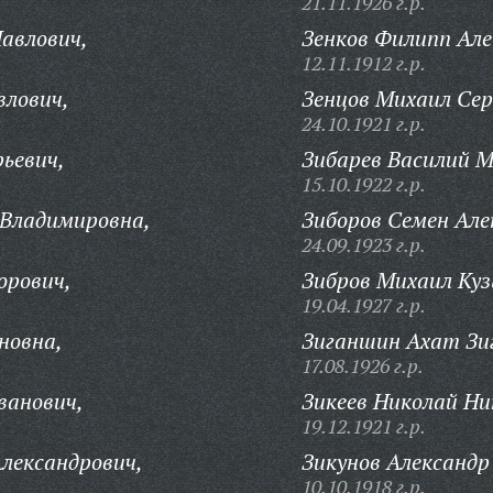
21.11.1926 г.р.
Павлович,
Зенков Филипп Але
12.11.1912 г.р.
влович,
Зенцов Михаил Сер
24.10.1921 г.р.
рьевич,
Зибарев Василий М
15.10.1922 г.р.
 Владимировна,
Зиборов Семен Але
24.09.1923 г.р.
орович,
Зибров Михаил Куз
19.04.1927 г.р.
новна,
Зиганшин Ахат Зи
17.08.1926 г.р.
ванович,
Зикеев Николай Ни
19.12.1921 г.р.
Александрович,
Зикунов Александр
10.10.1918 г.р.