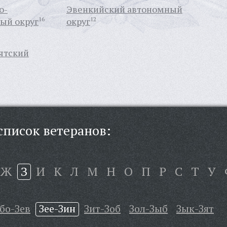
о-
Эвенкийский автономный
ый округ
16
округ
12
ятский
писок ветеранов:
Ж
З
И
К
Л
М
Н
О
П
Р
С
Т
У
бо-Зев
Зее-Зин
Зит-Зоб
Зол-Зыб
Зык-Зят