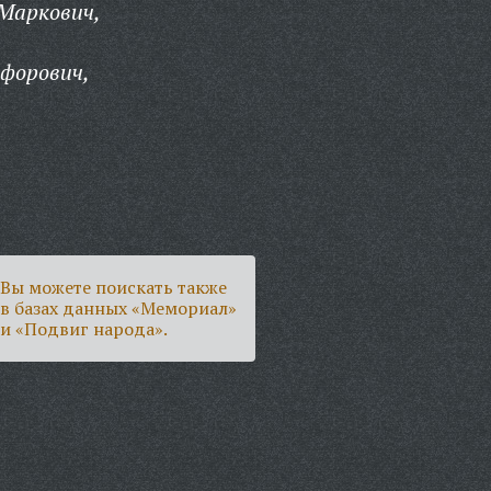
Маркович,
форович,
Вы можете поискать также
в базах данных «Мемориал»
и «Подвиг народа».