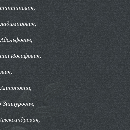
стантинович,
Владимирович,
 Адольфович,
тин Иосифович,
ович,
 Антоновна,
 Зиннурович,
Александрович,