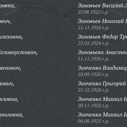
ровна,
Зиновьев Василий 
27.08.1922 г.р.
вич,
Зиновьев Николай 
21.11.1924 г.р.
леховна,
Зиновьев Федор Тр
23.02.1924 г.р.
еливерстович,
Зиновьева Анастас
11.11.1926 г.р.
менович,
Зинченко Владими
10.09.1926 г.р.
лович,
Зинченко Григорий
25.12.1924 г.р.
вловна,
Зинченко Михаил И
20.11.1922 г.р.
аниловна,
Зинченко Михаил И
04.08.1923 г.р.