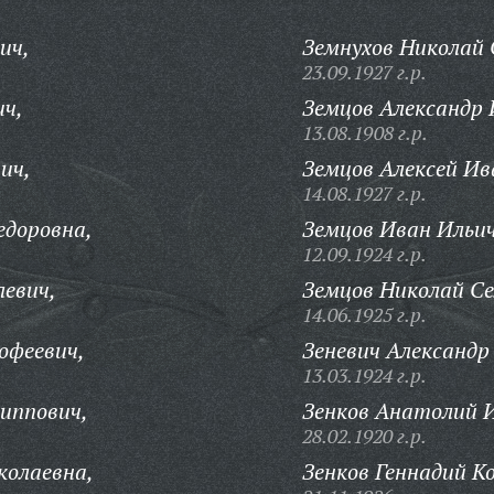
ич,
Земнухов Николай
23.09.1927 г.р.
ич,
Земцов Александр 
13.08.1908 г.р.
ич,
Земцов Алексей Ив
14.08.1927 г.р.
едоровна,
Земцов Иван Ильич
12.09.1924 г.р.
левич,
Земцов Николай Се
14.06.1925 г.р.
офеевич,
Зеневич Александр
13.03.1924 г.р.
иппович,
Зенков Анатолий 
28.02.1920 г.р.
колаевна,
Зенков Геннадий 