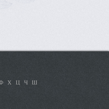
Ф
Х
Ц
Ч
Ш