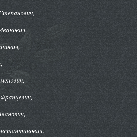
 Степанович,
Иванович,
анович,
,
менович,
 Францевич,
Иванович,
Константинович,