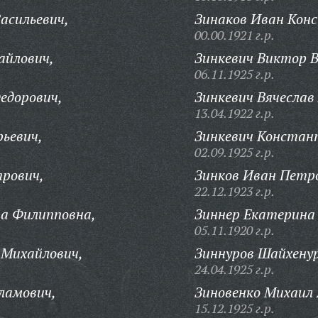
асильевич,
Зинаков Иван Кон
00.00.1921 г.р.
айлович,
Зинкевич Виктор 
06.11.1925 г.р.
едорович,
Зинкевич Вячеслав
13.04.1922 г.р.
рьевич,
Зинкевич Констан
02.09.1925 г.р.
трович,
Зинков Иван Петр
22.12.1923 г.р.
на Филипповна,
Зиннер Екатерина
05.11.1920 г.р.
 Михайлович,
Зиннуров Шайхенур
24.04.1925 г.р.
ламович,
Зиновенко Михаил 
15.12.1925 г.р.