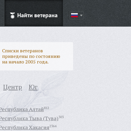
Найти ветерана
Списки ветеранов
приведены по состоянию
на начало 2005 года.
Центр
Юг
Республика Алтай
812
Республика Тыва (Тува)
303
Республика Хакасия
2364