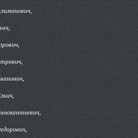
илимонович,
ьич,
орович,
етрович,
ванович,
льич,
Иннокентьевич,
едорович,