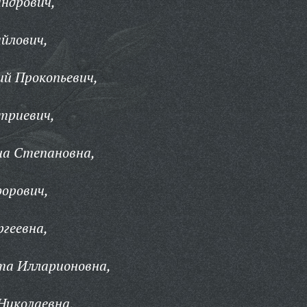
андрович,
йлович,
й Прокопьевич,
триевич,
на Степановна,
орович,
ргеевна,
та Илларионовна,
Николаевна,