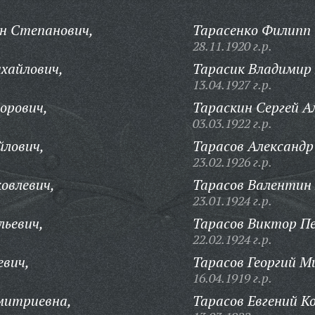
н Степанович,
Тарасенко Филипп
28.11.1920 г.р.
хайлович,
Тарасик Владимир
13.04.1927 г.р.
орович,
Тараскин Сергей А
03.03.1922 г.р.
йлович,
Тарасов Александр
23.02.1926 г.р.
овлевич,
Тарасов Валентин 
23.01.1924 г.р.
льевич,
Тарасов Виктор П
22.02.1924 г.р.
евич,
Тарасов Георгий М
16.04.1919 г.р.
митриевна,
Тарасов Евгений 