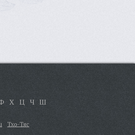
Ф
Х
Ц
Ч
Ш
ш
Тхо-Тяс