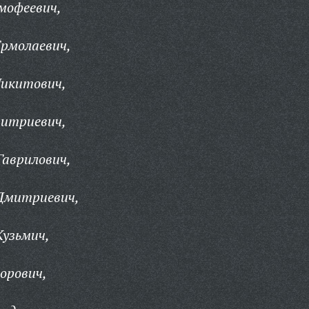
мофеевич,
Ермолаевич,
Никитович,
митриевич,
Гаврилович,
 Дмитриевич,
Кузьмич,
орович,