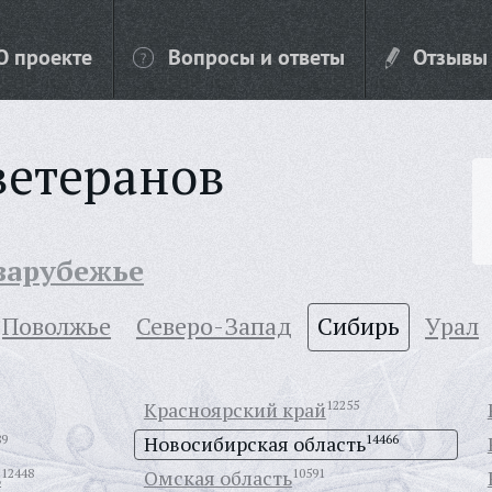
О проекте
Вопросы и ответы
Отзывы
ветеранов
 зарубежье
Поволжье
Северо-Запад
Сибирь
Урал
Красноярский край
12255
89
Новосибирская область
14466
ь
12448
Омская область
10591