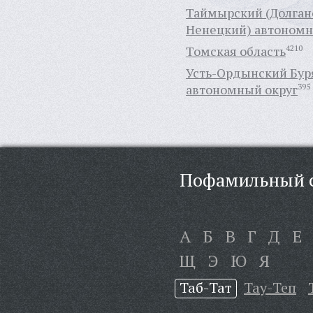
Таймырский (Долган
Ненецкий) автономн
Томская область
4210
Усть-Ордынский Бур
автономный округ
395
Пофамильный с
А
Б
В
Г
Д
Е
Щ
Э
Ю
Я
Таб-Тат
Тау-Теп