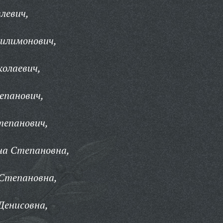
левич,
Филимонович,
колаевич,
епанович,
тепанович,
на Степановна,
 Степановна,
Денисовна,