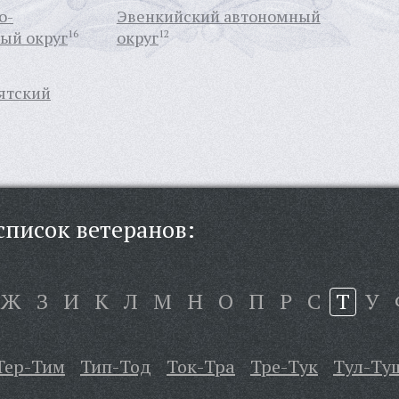
о-
Эвенкийский автономный
ый округ
16
округ
12
ятский
писок ветеранов:
Ж
З
И
К
Л
М
Н
О
П
Р
С
Т
У
Тер-Тим
Тип-Тод
Ток-Тра
Тре-Тук
Тул-Ту