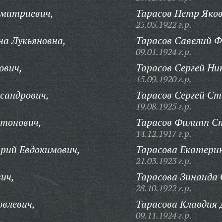
Дмитриевич,
Тарасов Петр Яков
25.05.1922 г.р.
а Лукьяновна,
Тарасов Савелий 
09.01.1924 г.р.
ович,
Тарасов Сергей Ни
15.09.1920 г.р.
сандрович,
Тарасов Сергей Ст
19.08.1925 г.р.
тонович,
Тарасов Филипп С
14.12.1917 г.р.
рий Евдокимович,
Тарасова Екатери
21.03.1923 г.р.
ич,
Тарасова Зинаида
28.10.1922 г.р.
овлевич,
Тарасова Клавдия 
09.11.1924 г.р.