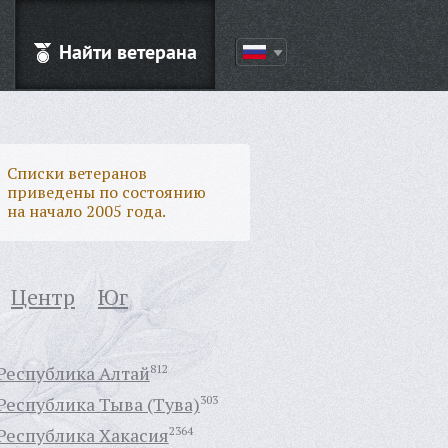
Найти ветерана
Списки ветеранов
приведены по состоянию
на начало 2005 года.
Центр
Юг
Республика Алтай
812
Республика Тыва (Тува)
303
Республика Хакасия
2364