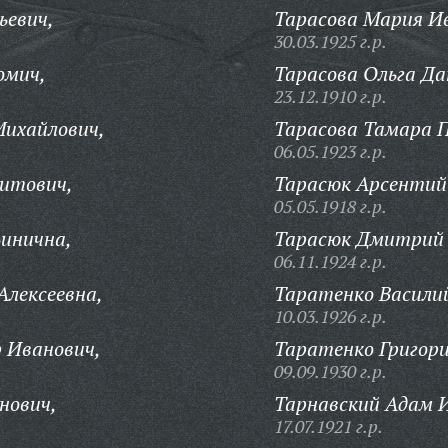
ьевич,
Тарасова Мария И
30.03.1925 г.р.
омич,
Тарасова Ольга Да
23.12.1910 г.р.
ихайлович,
Тарасова Тамара 
06.05.1923 г.р.
китович,
Тарасюк Арсентий
05.05.1918 г.р.
инична,
Тарасюк Дмитрий 
06.11.1924 г.р.
Алексеевна,
Таратенко Васили
10.03.1926 г.р.
 Иванович,
Таратенко Григор
09.09.1930 г.р.
нович,
Тарнавский Адам 
17.07.1921 г.р.