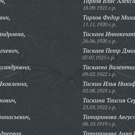
ч,
Тархов Влас Алекс
18.09.1921 г.р.
вич,
Тархов Федор Миха
11.11.1920 г.р.
андровна,
Таскаев Иннокенти
26.06.1920 г.р.
гиевич,
Таскаев Петр Дми
07.07.1923 г.р.
ксандровна,
Таскаева Валенти
09.02.1922 г.р.
Яковлевна,
Таскин Илья Никиф
02.08.1923 г.р.
нович,
Таскина Таисия Се
23.03.1922 г.р.
фанасьевич,
Татаринова Авгус
06.10.1919 г.р.
дреевич,
Татаринова Анна 