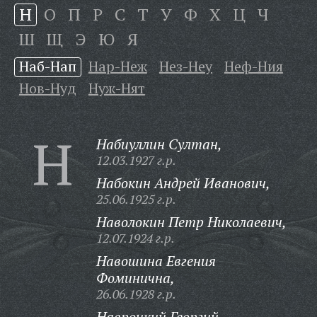
Н
О
П
Р
С
Т
У
Ф
Х
Ц
Ч
Ш
Щ
Э
Ю
Я
Наб-Нап
Нар-Неж
Нез-Неу
Неф-Ния
Нов-Нуд
Нуж-Нят
Н
Набиуллин Султан,
12.03.1927 г.р.
Набокин Андрей Иванович,
25.06.1925 г.р.
Наволокин Петр Николаевич,
12.07.1924 г.р.
Навошина Евгения
Фоминична,
26.06.1928 г.р.
Навроцкий Георгий