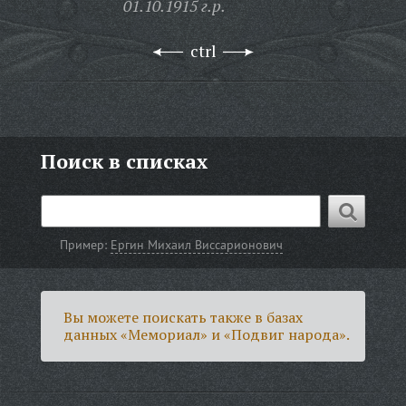
01.10.1915 г.р.
ctrl
Поиск в списках
Пример:
Ергин Михаил Виссарионович
Вы можете поискать также в базах
данных «Мемориал» и «Подвиг народа».