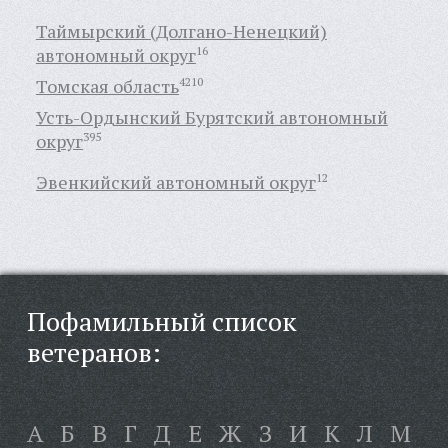
Таймырский (Долгано-Ненецкий)
автономный округ
16
Томская область
4210
Усть-Ордынский Бурятский автономный
округ
395
Эвенкийский автономный округ
12
Пофамильный список
ветеранов:
А
Б
В
Г
Д
Е
Ж
З
И
К
Л
М