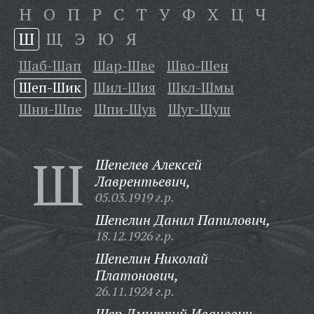
Н
О
П
Р
С
Т
У
Ф
Х
Ц
Ч
Ш
Щ
Э
Ю
Я
Шаб-Шап
Шар-Шве
Шво-Шен
Шеп-Шик
Шил-Шия
Шкл-Шмы
Шни-Шпе
Шпи-Шув
Шуг-Шуш
Ш
Шепелев Алексей
Лаврентьевич,
05.03.1919 г.р.
Шепелин Данил Папилович,
18.12.1926 г.р.
Шепелин Николай
Платонович,
26.11.1924 г.р.
Шер Дмитрий Иванович,