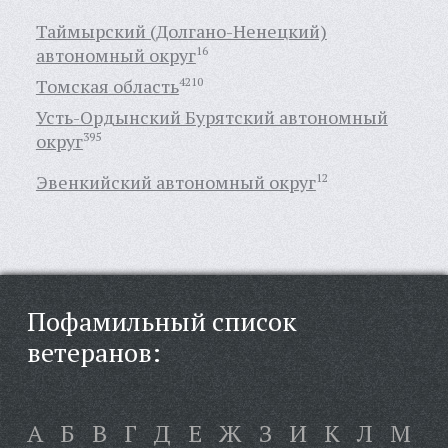
Таймырский (Долгано-Ненецкий)
автономный округ
16
Томская область
4210
Усть-Ордынский Бурятский автономный
округ
395
Эвенкийский автономный округ
12
Пофамильный список
ветеранов:
А
Б
В
Г
Д
Е
Ж
З
И
К
Л
М