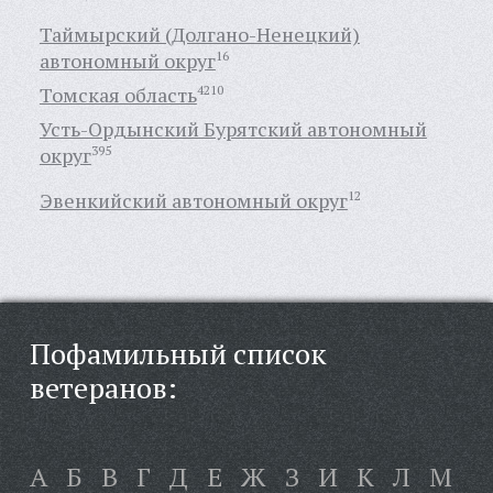
Таймырский (Долгано-Ненецкий)
автономный округ
16
Томская область
4210
Усть-Ордынский Бурятский автономный
округ
395
Эвенкийский автономный округ
12
Пофамильный список
ветеранов:
А
Б
В
Г
Д
Е
Ж
З
И
К
Л
М