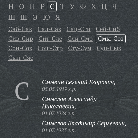
Н
О
П
Р
С
Т
У
Ф
Х
Ц
Ч
Ш
Щ
Э
Ю
Я
Саб-Сак
Сал-Сах
Сац-Сги
Себ-Сиб
Сив-Сир
Сит-Сле
Сли-Смо
Смы-Соз
Сои-Сох
Сош-Стр
Сту-Сум
Сун-Сыз
Сып-Сяс
С
Смывин Евгений Егорович,
05.05.1919 г.р.
Смыслов Александр
Николаевич,
01.07.1924 г.р.
Смыслов Владимир Сергеевич,
01.07.1923 г.р.