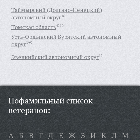
Таймырский (Долгано-Ненецкий)
автономный округ
16
Томская область
4210
Усть-Ордынский Бурятский автономный
округ
395
Эвенкийский автономный округ
12
Пофамильный список
ветеранов:
А
Б
В
Г
Д
Е
Ж
З
И
К
Л
М