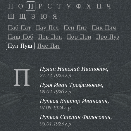
Н
О
П
Р
С
Т
У
Ф
Х
Ц
Ч
Ш
Щ
Э
Ю
Я
Паб-Пат
Пау-Пел
Пен-Пиг
Пик-Пич
Пищ-Поб
Пов-Поп
Пор-При
Про-Пуз
Пул-Пущ
Пче-Пят
П
Пулин Николай Иванович,
21.12.1923 г.р.
Пуля Иван Трофимович,
08.02.1926 г.р.
Пупков Виктор Иванович,
07.08.1924 г.р.
Пупков Степан Филосович,
05.01.1923 г.р.