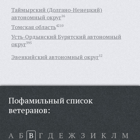
Таймырский (Долгано-Ненецкий)
автономный округ
16
Томская область
4210
Усть-Ордынский Бурятский автономный
округ
395
Эвенкийский автономный округ
12
Пофамильный список
ветеранов:
А
Б
В
Г
Д
Е
Ж
З
И
К
Л
М