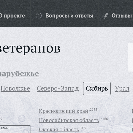
О проекте
Вопросы и ответы
Отзывы
ветеранов
 зарубежье
Поволжье
Северо-Запад
Сибирь
Урал
Красноярский край
12255
89
Новосибирская область
14466
ь
12448
Омская область
10591