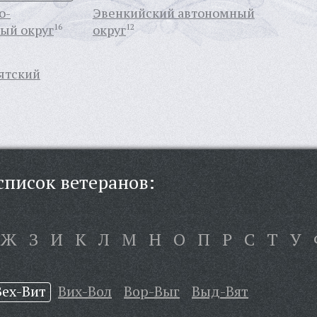
о-
Эвенкийский автономный
ый округ
16
округ
12
ятский
писок ветеранов:
Ж
З
И
К
Л
М
Н
О
П
Р
С
Т
У
Вех-Вит
Вих-Вол
Вор-Выг
Выд-Вят