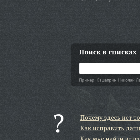
Поиск в списках
Пример:
Кашаприн Николай Л
Почему здесь нет то
Как исправить дан
Как мне найти вете