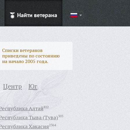
Найти ветерана
Списки ветеранов
приведены по состоянию
на начало 2005 года.
Центр
Юг
Республика Алтай
812
Республика Тыва (Тува)
303
Республика Хакасия
2364