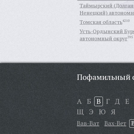
Таймырский (Долган
Ненецкий) автономн
Томская область
4210
Усть-Ордынский Бур
автономный округ
395
Пофамильный с
А
Б
В
Г
Д
Е
Щ
Э
Ю
Я
Вав-Ват
Вах-Вет