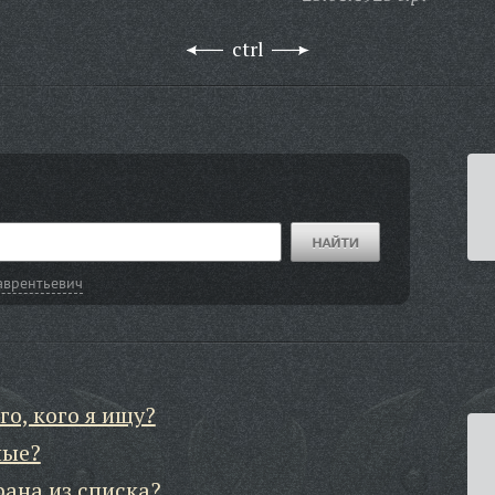
ctrl
аврентьевич
го, кого я ищу?
ные?
рана из списка?