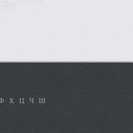
Ф
Х
Ц
Ч
Ш