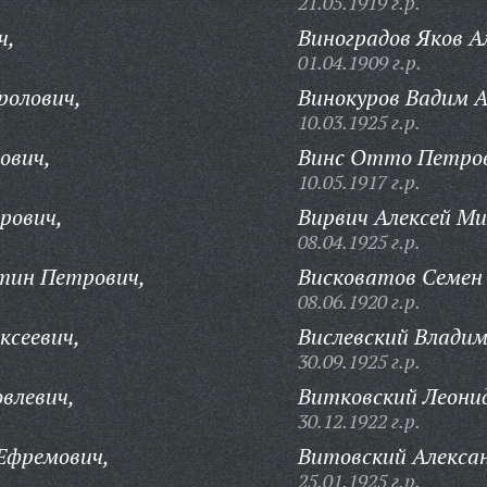
21.05.1919 г.р.
ч,
Виноградов Яков А
01.04.1909 г.р.
ролович,
Винокуров Вадим 
10.03.1925 г.р.
ович,
Винс Отто Петро
10.05.1917 г.р.
рович,
Вирвич Алексей Ми
08.04.1925 г.р.
тин Петрович,
Висковатов Семен
08.06.1920 г.р.
ксеевич,
Вислевский Влади
30.09.1925 г.р.
овлевич,
Витковский Леонид
30.12.1922 г.р.
Ефремович,
Витовский Алексан
25.01.1925 г.р.