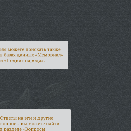
Вы можете поискать также
в базах данных «Мемориал»
и «Подвиг народа».
Ответы на эти и другие
вопросы вы можете найти
в разделе
«Вопросы