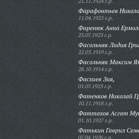
21.11.1924 г.р.
Фарафонтьев Никола
11.04.1925 г.р.
Фаренюк Анна Ермол
23.07.1923 г.р.
Фасольняк Лидия Гри
22.03.1919 г.р.
Фасольняк Максим Як
28.10.1914 г.р.
Фасхиев Зия,
01.07.1923 г.р.
Фатенков Николай Гр
10.11.1918 г.р.
Фаттахов Асгат Му
01.10.1927 г.р.
Фатькин Гаврил Сем
07.04.1926 г.р.