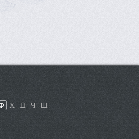
Ф
Х
Ц
Ч
Ш