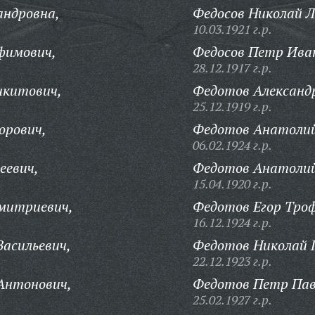
андровна,
Федосов Николай Л
10.03.1921 г.р.
фимович,
Федосов Петр Ива
28.12.1917 г.р.
икитович,
Федотов Александр
25.12.1919 г.р.
орович,
Федотов Анатолий
06.02.1924 г.р.
еевич,
Федотов Анатолий
15.04.1920 г.р.
митриевич,
Федотов Егор Тро
16.12.1924 г.р.
асильевич,
Федотов Николай Г
22.12.1923 г.р.
Антонович,
Федотов Петр Пав
25.02.1927 г.р.