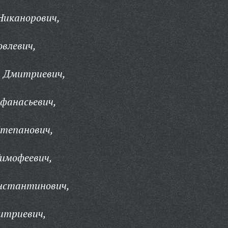
Никанорович,
овлевич,
 Дмитриевич,
фанасьевич,
Степанович,
Тимофеевич,
онстантинович,
итриевич,