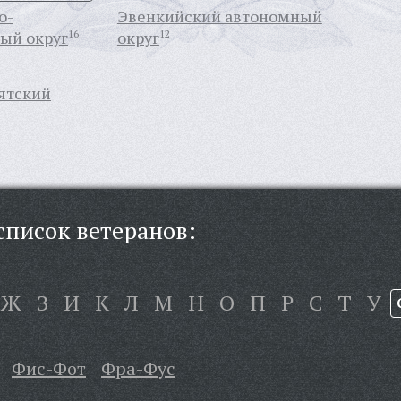
о-
Эвенкийский автономный
ый округ
16
округ
12
ятский
писок ветеранов:
Ж
З
И
К
Л
М
Н
О
П
Р
С
Т
У
Фис-Фот
Фра-Фус