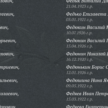
лович,
Федык Виталий Да
21.04.1923 г.р.
геевич,
Федько Елизавета 
03.01.1921 г.р.
вич,
Федюкин Василий 
10.07.1926 г.р.
орьевич,
Федюнин Василий Г
15.04.1926 г.р.
пович,
Федюнин Николай Г
16.12.1920 г.р.
триевич,
Федюнькин Борис 
12.01.1926 г.р.
ильевич,
Федюшина Нина Як
09.05.1922 г.р.
олаевич,
Федяев Иван Петр
15.03.1922 г.р.
орович,
Федяева Екатерина