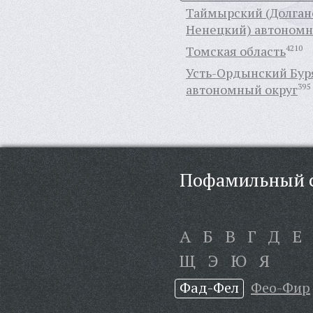
Таймырский (Долган
Ненецкий) автономн
Томская область
4210
Усть-Ордынский Бур
автономный округ
395
Пофамильный с
А
Б
В
Г
Д
Е
Щ
Э
Ю
Я
Фад-Фел
Фео-Фир