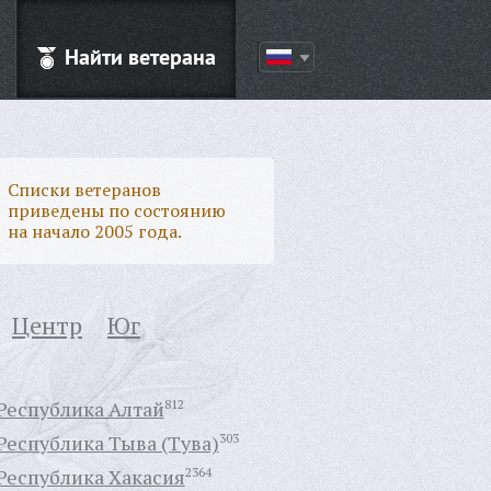
Найти ветерана
Списки ветеранов
приведены по состоянию
на начало 2005 года.
Центр
Юг
Республика Алтай
812
Республика Тыва (Тува)
303
Республика Хакасия
2364