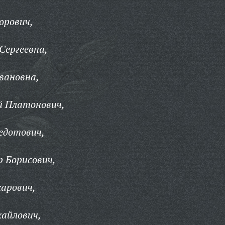
орович,
Сергеевна,
вановна,
й Платонович,
едотович,
 Борисович,
арович,
айлович,