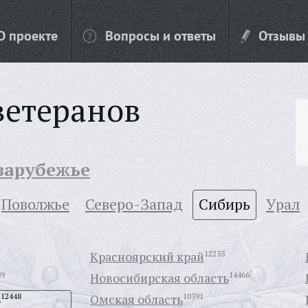
О проекте
Вопросы и ответы
Отзывы
ветеранов
 зарубежье
Поволжье
Северо-Запад
Сибирь
Урал
Красноярский край
12255
89
Новосибирская область
14466
ь
12448
Омская область
10591