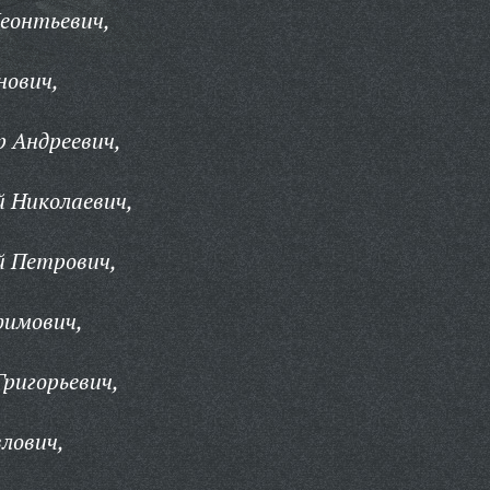
еонтьевич,
нович,
 Андреевич,
 Николаевич,
 Петрович,
фимович,
ригорьевич,
лович,