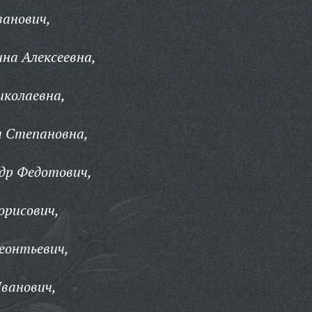
ванович,
на Алексеевна,
иколаевна,
а Степановна,
др Федотович,
орисович,
еонтьевич,
ванович,