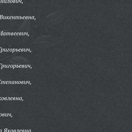
нилович,
Викентьевна,
Матвеевич,
ригорьевич,
ригорьевич,
Степанович,
овлевна,
ович,
 Яковлевна,