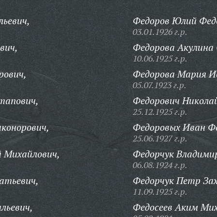
льевич,
Федоров Юлий Фед
03.01.1926 г.р.
вич,
Федорова Акулина 
10.06.1925 г.р.
рович,
Федорова Мария И
05.07.1923 г.р.
тапович,
Федорович Никола
25.12.1925 г.р.
конорович,
Федоровых Иван Ф
25.06.1927 г.р.
 Михайлович,
Федорчук Владимир
06.08.1924 г.р.
атьевич,
Федорчук Петр Зах
11.09.1925 г.р.
льевич,
Федосеев Аким Мих