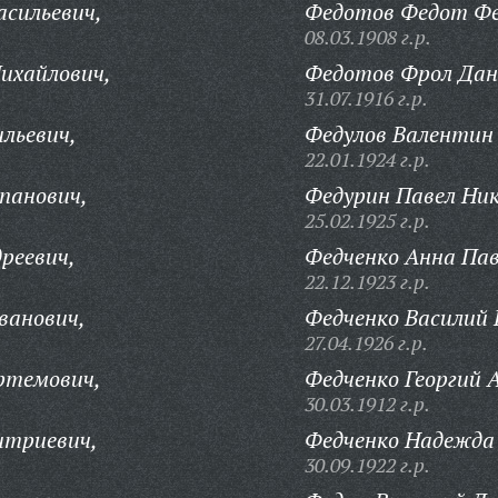
асильевич,
Федотов Федот Фе
08.03.1908 г.р.
ихайлович,
Федотов Фрол Дан
31.07.1916 г.р.
ильевич,
Федулов Валентин
22.01.1924 г.р.
панович,
Федурин Павел Ник
25.02.1925 г.р.
реевич,
Федченко Анна Пав
22.12.1923 г.р.
ванович,
Федченко Василий 
27.04.1926 г.р.
ртемович,
Федченко Георгий 
30.03.1912 г.р.
итриевич,
Федченко Надежда
30.09.1922 г.р.