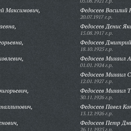
05.08.1921 г.р.
й Максимович,
Федосеев Василий 
20.07.1917 г.р.
аевна,
Федосеев Денис Як
15.08.1917 г.р.
горьевна,
Федосеев Дмитрий
18.10.1925 г.р.
овлевич,
Федосеев Михаил А
01.01.1924 г.р.
Федосеев Михаил 
12.01.1927 г.р.
игорьевич,
Федосеев Михаил 
30.11.1926 г.р.
таллипович,
Федосеев Павел К
13.12.1926 г.р.
енович,
Федосеев Петр Дм
26.11.1925 г.р.