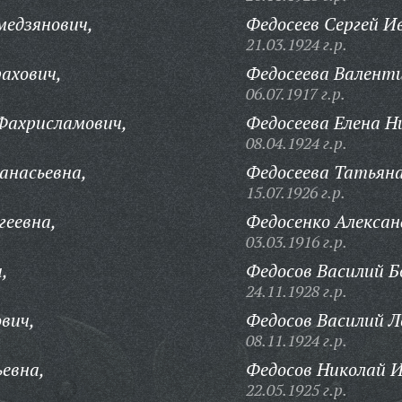
медзянович,
Федосеев Сергей И
21.03.1924 г.р.
ахович,
Федосеева Валенти
06.07.1917 г.р.
Фахрисламович,
Федосеева Елена Н
08.04.1924 г.р.
анасьевна,
Федосеева Татьян
15.07.1926 г.р.
геевна,
Федосенко Алексан
03.03.1916 г.р.
,
Федосов Василий Б
24.11.1928 г.р.
вич,
Федосов Василий Л
08.11.1924 г.р.
ьевна,
Федосов Николай И
22.05.1925 г.р.