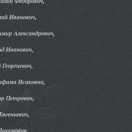
олий Федорович,
лий Иванович,
имир Александрович,
ид Иванович,
Георгиевич,
афима Исаковна,
р Петрович,
вгеньевич,
Пахомович,