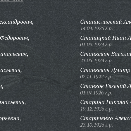
ександрович,
Станиславский Ал
14.04.1925 г.р.
Федорович,
Станицкий Иван А
01.09.1924 г.р.
анасьевич,
Станкевич Василий
23.05.1923 г.р.
асьевич,
Станкевич Дмитри
07.11.1922 г.р.
ч,
Станков Евгений Л
01.07.1926 г.р.
насьевич,
Старина Николай 
19.12.1926 г.р.
орьевна,
Стариченко Алекса
23.10.1926 г.р.