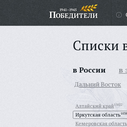
Списки 
в России
в
Дальний Восток
Алтайский край
15022
Иркутская область
103
Кемеровская област