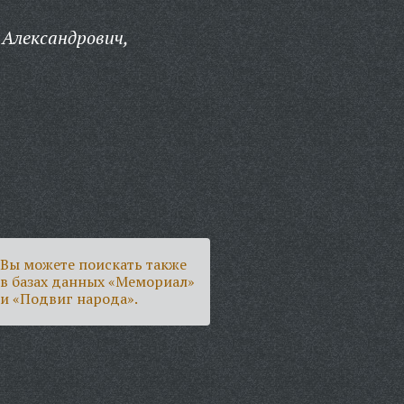
Александрович,
Вы можете поискать также
в базах данных «Мемориал»
и «Подвиг народа».