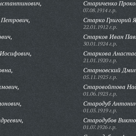
нстантинович,
Стариченко Прокоп
07.08.1914 г.р.
 Петрович,
Старко Григорий Я
22.01.1912 г.р.
вич,
Старков Иван Пав
30.01.1924 г.р.
 Иосифович,
Старкова Анастас
21.01.1920 г.р.
овна,
Старновский Дмит
05.11.1925 г.р.
имович,
Старовойтова Над
01.06.1923 г.р.
онович,
Стародуб Антонин
01.03.1919 г.р.
дреевич,
Стародубов Викто
01.07.1926 г.р.