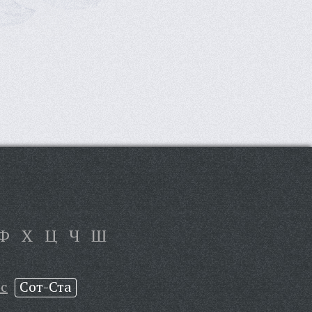
Ф
Х
Ц
Ч
Ш
с
Сот-Ста