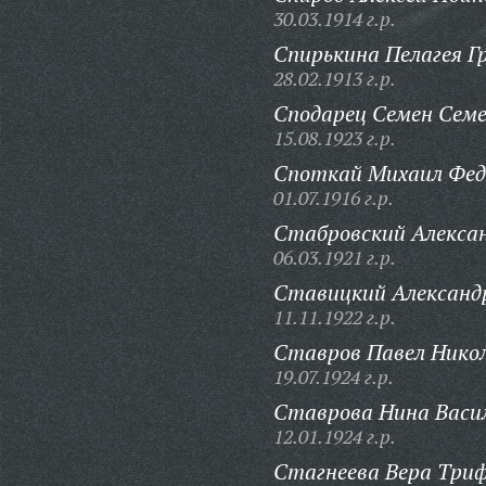
30.03.1914 г.р.
Спирькина Пелагея Г
28.02.1913 г.р.
Сподарец Семен Семе
15.08.1923 г.р.
Споткай Михаил Фед
01.07.1916 г.р.
Стабровский Алекса
06.03.1921 г.р.
Ставицкий Александр
11.11.1922 г.р.
Ставров Павел Никол
19.07.1924 г.р.
Ставрова Нина Васи
12.01.1924 г.р.
Стагнеева Вера Триф