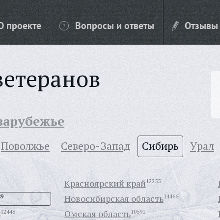
О проекте
Вопросы и ответы
Отзывы
ветеранов
 зарубежье
Поволжье
Северо-Запад
Сибирь
Урал
Красноярский край
12255
89
Новосибирская область
14466
ь
12448
Омская область
10591