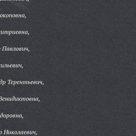
окоповна,
итриевна,
 Павлович,
ильевич,
др Терентьевич,
Венидиктовна,
доровна,
р Николаевич,