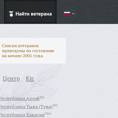
Найти ветерана
Списки ветеранов
приведены по состоянию
на начало 2005 года.
Центр
Юг
Республика Алтай
812
Республика Тыва (Тува)
303
Республика Хакасия
2364