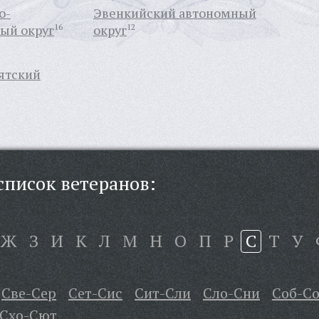
о-
Эвенкийский автономный
ый округ
16
округ
12
ятский
писок ветеранов:
Ж
З
И
К
Л
М
Н
О
П
Р
С
Т
У
Све-Сер
Сет-Сис
Сит-Сли
Сло-Сни
Соб-Со
Схо-Сют