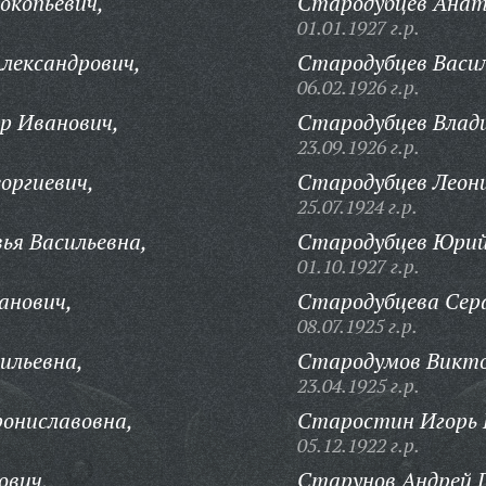
окопьевич,
Стародубцев Анат
01.01.1927 г.р.
лександрович,
Стародубцев Васи
06.02.1926 г.р.
р Иванович,
Стародубцев Влад
23.09.1926 г.р.
оргиевич,
Стародубцев Леон
25.07.1924 г.р.
ья Васильевна,
Стародубцев Юрий 
01.10.1927 г.р.
анович,
Стародубцева Сер
08.07.1925 г.р.
ильевна,
Стародумов Викто
23.04.1925 г.р.
ониславовна,
Старостин Игорь Е
05.12.1922 г.р.
ович,
Старунов Андрей 