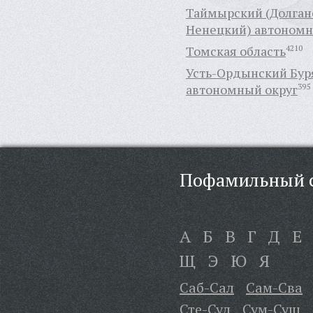
Таймырский (Долган
Ненецкий) автономн
Томская область
4210
Усть-Ордынский Бур
автономный округ
395
Пофамильный с
А
Б
В
Г
Д
Е
Щ
Э
Ю
Я
Саб-Сал
Сам-Сва
Сте-Сул
Сум-Сущ