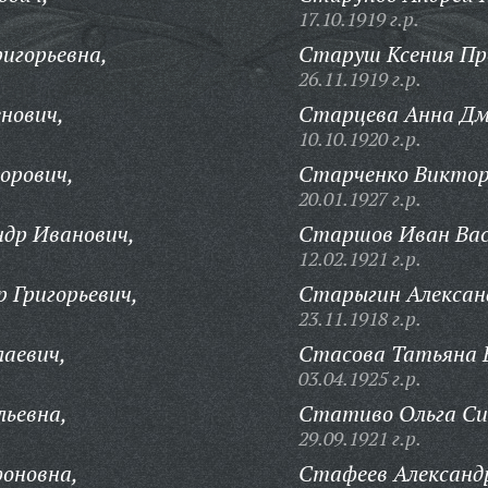
17.10.1919 г.р.
ригорьевна,
Старуш Ксения Пр
26.11.1919 г.р.
нович,
Старцева Анна Дм
10.10.1920 г.р.
орович,
Старченко Виктор
20.01.1927 г.р.
ндр Иванович,
Старшов Иван Вас
12.02.1921 г.р.
 Григорьевич,
Старыгин Алексан
23.11.1918 г.р.
аевич,
Стасова Татьяна 
03.04.1925 г.р.
льевна,
Стативо Ольга Си
29.09.1921 г.р.
оновна,
Стафеев Александ