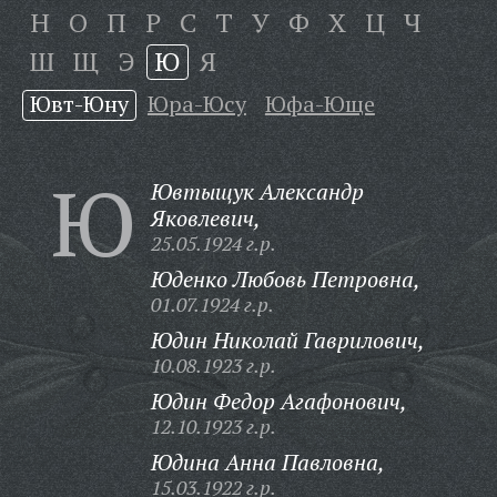
Н
О
П
Р
С
Т
У
Ф
Х
Ц
Ч
Ш
Щ
Э
Ю
Я
Ювт-Юну
Юра-Юсу
Юфа-Юще
Ю
Ювтыщук Александр
Яковлевич,
25.05.1924 г.р.
Юденко Любовь Петровна,
01.07.1924 г.р.
Юдин Николай Гаврилович,
10.08.1923 г.р.
Юдин Федор Агафонович,
12.10.1923 г.р.
Юдина Анна Павловна,
15.03.1922 г.р.