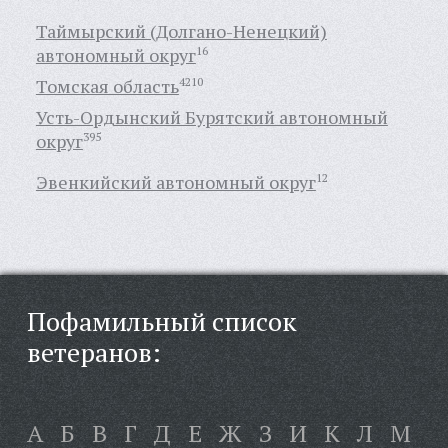
Таймырский (Долгано-Ненецкий)
автономный округ
16
Томская область
4210
Усть-Ордынский Бурятский автономный
округ
395
Эвенкийский автономный округ
12
Пофамильный список
ветеранов:
А
Б
В
Г
Д
Е
Ж
З
И
К
Л
М