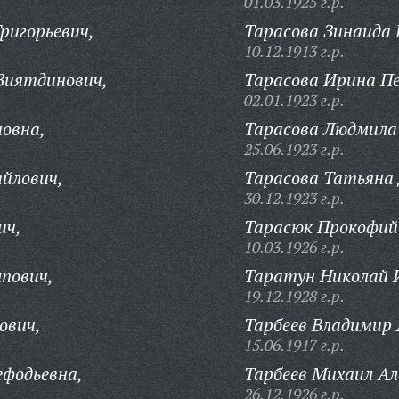
01.03.1925 г.р.
ригорьевич,
Тарасова Зинаида
10.12.1913 г.р.
Зиятдинович,
Тарасова Ирина П
02.01.1923 г.р.
овна,
Тарасова Людмила
25.06.1923 г.р.
йлович,
Тарасова Татьяна
30.12.1923 г.р.
ич,
Тарасюк Прокофий
10.03.1926 г.р.
пович,
Таратун Николай 
19.12.1928 г.р.
ович,
Тарбеев Владимир 
15.06.1917 г.р.
ефодьевна,
Тарбеев Михаил Ал
26.12.1926 г.р.