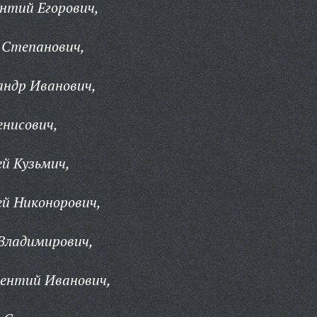
нтий Егорович,
 Степанович,
андр Иванович,
нисович,
й Кузьмич,
й Никонорович,
Владимирович,
ентий Иванович,