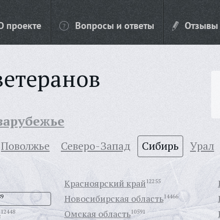
О проекте
Вопросы и ответы
Отзывы
ветеранов
 зарубежье
Поволжье
Северо-Запад
Сибирь
Урал
Красноярский край
12255
89
Новосибирская область
14466
ь
12448
Омская область
10591