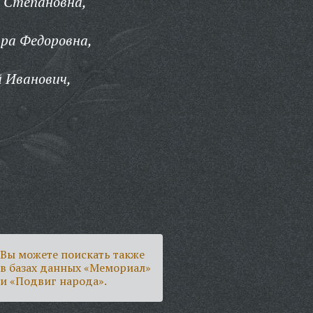
 Степановна,
ра Федоровна,
 Иванович,
Вы можете поискать также
в базах данных «Мемориал»
и «Подвиг народа».