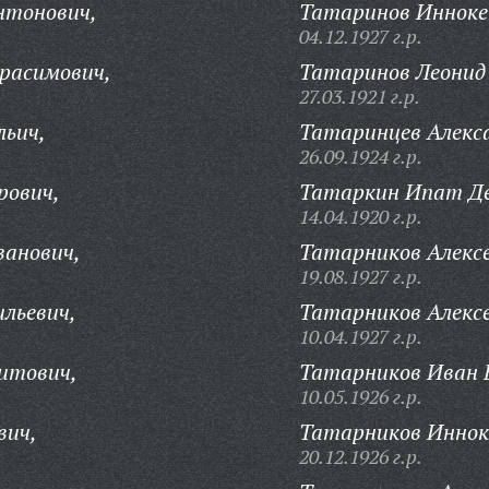
нтонович,
Татаринов Инноке
04.12.1927 г.р.
ерасимович,
Татаринов Леонид
27.03.1921 г.р.
льич,
Татаринцев Алекс
26.09.1924 г.р.
рович,
Татаркин Ипат Де
14.04.1920 г.р.
ванович,
Татарников Алексе
19.08.1927 г.р.
ильевич,
Татарников Алексе
10.04.1927 г.р.
итович,
Татарников Иван 
10.05.1926 г.р.
вич,
Татарников Иннок
20.12.1926 г.р.