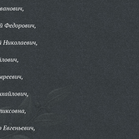
ванович,
й Федорович,
й Николаевич,
лович,
мреевич,
ихайлович,
ликсовна,
 Евгеньевич,