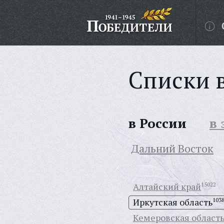
Списки 
в России
в
Дальний Восток
Алтайский край
15022
Иркутская область
103
Кемеровская област