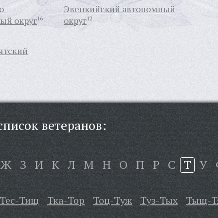
о-
Эвенкийский автономный
ый округ
16
округ
12
ятский
писок ветеранов:
Ж
З
И
К
Л
М
Н
О
П
Р
С
Т
У
Тес-Тищ
Тка-Тор
Тоц-Туж
Туз-Тых
Тыщ-Т