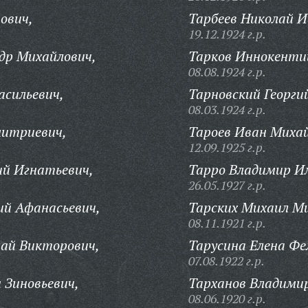
ович,
Тарбеев Николай И
19.12.1924 г.р.
др Михайлович,
Тарков Иннокенти
08.08.1924 г.р.
асильевич,
Тарновский Георги
08.03.1924 г.р.
митриевич,
Тароев Иван Михай
12.09.1925 г.р.
ий Игнатьевич,
Тарро Владимир И
26.05.1927 г.р.
ий Афанасьевич,
Тарских Михаил М
08.11.1921 г.р.
лай Викторович,
Тарусина Елена Фе
07.08.1922 г.р.
 Зиновьевич,
Тарханов Владимир
08.06.1920 г.р.