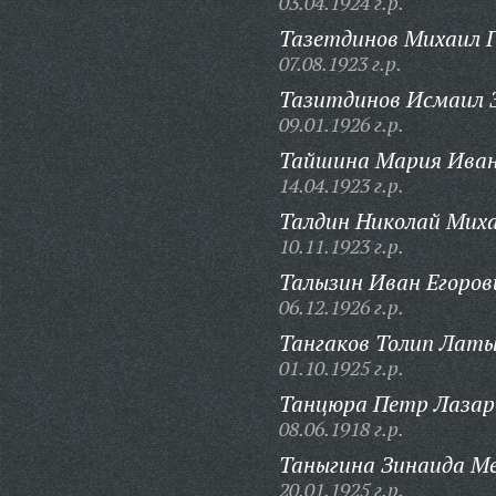
03.04.1924 г.р.
Тазетдинов Михаил Г
07.08.1923 г.р.
Тазитдинов Исмаил 
09.01.1926 г.р.
Тайшина Мария Иван
14.04.1923 г.р.
Талдин Николай Миха
10.11.1923 г.р.
Талызин Иван Егоров
06.12.1926 г.р.
Тангаков Толип Латы
01.10.1925 г.р.
Танцюра Петр Лазар
08.06.1918 г.р.
Таныгина Зинаида М
20.01.1925 г.р.