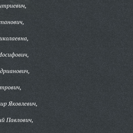
итриевич,
панович,
иколаевна,
Иосифович,
дрианович,
етрович,
ир Яковлевич,
ий Павлович,