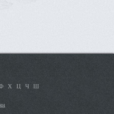
Ф
Х
Ц
Ч
Ш
ян