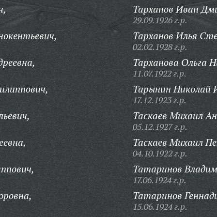
ч,
Тарханов Иван Дм
29.09.1926 г.р.
нокентьевич,
Тарханов Илья Сте
02.02.1928 г.р.
дреевна,
Тарханова Ольга Н
11.07.1922 г.р.
илиппович,
Тарынин Николай 
17.12.1923 г.р.
льевич,
Таскаев Михаил Ан
05.12.1927 г.р.
еевна,
Таскаев Михаил П
04.10.1922 г.р.
ппович,
Татаринов Владим
17.06.1924 г.р.
оровна,
Татаринов Геннад
15.06.1924 г.р.