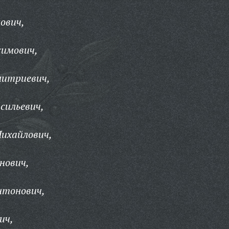
ович,
симович,
митриевич,
сильевич,
ихайлович,
нович,
нтонович,
ич,