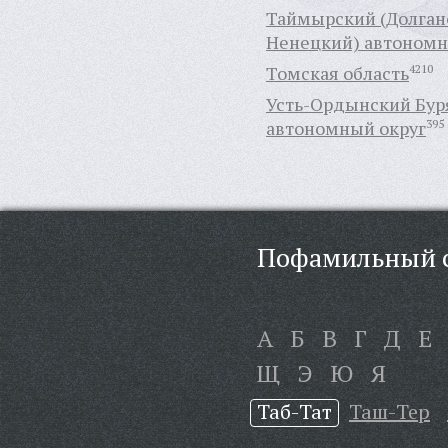
Таймырский (Долган
Ненецкий) автономн
Томская область
4210
Усть-Ордынский Бур
автономный округ
395
Пофамильный с
А
Б
В
Г
Д
Е
Щ
Э
Ю
Я
Таб-Тат
Таш-Тер