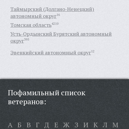
Таймырский (Долгано-Ненецкий)
автономный округ
16
Томская область
4210
Усть-Ордынский Бурятский автономный
округ
395
Эвенкийский автономный округ
12
Пофамильный список
ветеранов:
А
Б
В
Г
Д
Е
Ж
З
И
К
Л
М