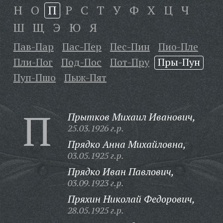
Н
О
П
Р
С
Т
У
Ф
Х
Ц
Ч
Ш
Щ
Э
Ю
Я
Пав-Пар
Пас-Пер
Пес-Пин
Пио-Пле
Пли-Пог
Под-Пос
Пот-Пру
Пры-Пун
Пуп-Пшо
Пыж-Пят
П
Прытков Михаил Иванович,
25.03.1926 г.р.
Прядко Анна Михайловна,
03.05.1925 г.р.
Прядко Иван Павлович,
03.09.1923 г.р.
Пряхин Николай Федорович,
28.05.1925 г.р.