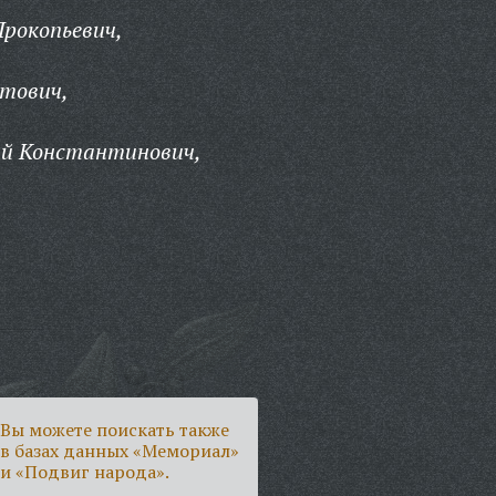
Прокопьевич,
итович,
й Константинович,
Вы можете поискать также
в базах данных «Мемориал»
и «Подвиг народа».