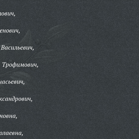
лович,
енович,
Васильевич,
 Трофимович,
асьевич,
ксандрович,
новна,
олаевна,