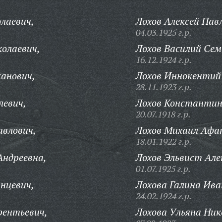
лаевич,
Лохов Алексей Пав
04.03.1925 г.р.
олаевич,
Лохов Василий Сем
16.12.1924 г.р.
анович,
Лохов Иннокентий 
28.11.1923 г.р.
левич,
Лохов Константин
20.07.1918 г.р.
авлович,
Лохов Михаил Афан
18.01.1922 г.р.
Андреевна,
Лохов Эльвист Але
01.07.1925 г.р.
нцевич,
Лохова Галина Ива
24.02.1924 г.р.
рентьевич,
Лохова Ульяна Ник