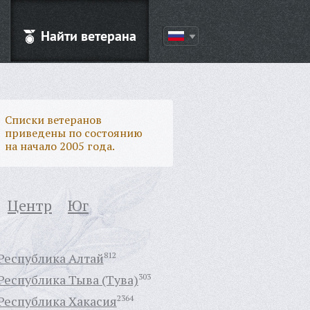
Найти ветерана
Списки ветеранов
приведены по состоянию
на начало 2005 года.
Центр
Юг
Республика Алтай
812
Республика Тыва (Тува)
303
Республика Хакасия
2364