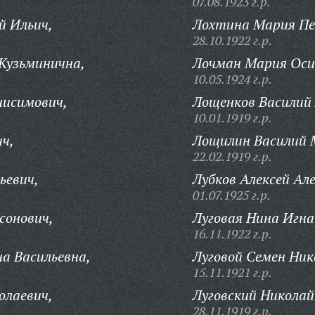
07.08.1923 г.р.
й Ильич,
Лохтина Мария Пе
28.10.1922 г.р.
Кузьминична,
Лочман Мария Оси
10.05.1924 г.р.
нисимович,
Лощенков Василий 
10.01.1919 г.р.
ч,
Лощилин Василий 
22.02.1919 г.р.
ьевич,
Лубков Алексей Але
01.07.1925 г.р.
сонович,
Луговая Нина Игна
16.11.1922 г.р.
а Васильевна,
Луговой Семен Ник
15.11.1921 г.р.
олаевич,
Луговский Николай
28.11.1919 г.р.