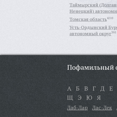
Таймырский (Долган
Ненецкий) автономн
Томская область
4210
Усть-Ордынский Бур
автономный округ
395
Пофамильный с
А
Б
В
Г
Д
Е
Щ
Э
Ю
Я
Лаб-Лар
Лас-Лек