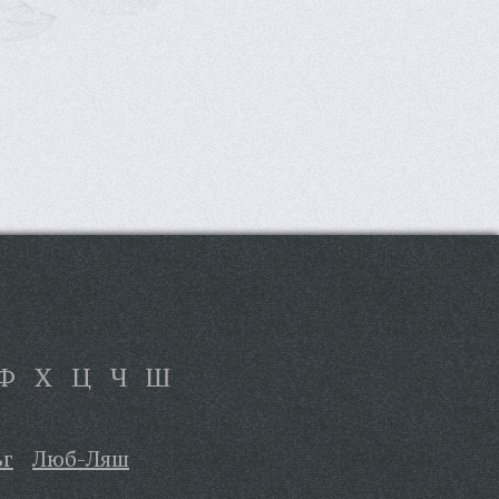
Ф
Х
Ц
Ч
Ш
ьг
Люб-Ляш