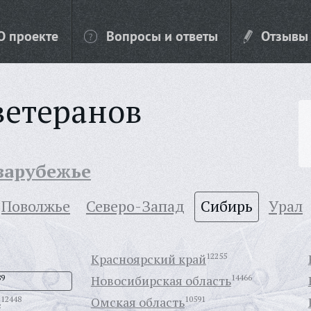
О проекте
Вопросы и ответы
Отзывы
ветеранов
 зарубежье
Поволжье
Северо-Запад
Сибирь
Урал
Красноярский край
12255
89
Новосибирская область
14466
ь
12448
Омская область
10591