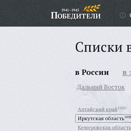
Списки 
в России
в
Дальний Восток
Алтайский край
15022
Иркутская область
103
Кемеровская област