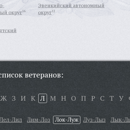
о-
Эвенкийский автономный
ый округ
16
округ
12
ятский
писок ветеранов:
Ж
З
И
К
Л
М
Н
О
П
Р
С
Т
У
Лел-Лил
Лим-Лоз
Лок-Луж
Луз-Лыз
Лык-Л