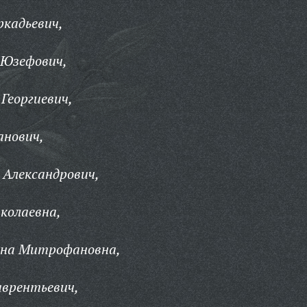
ркадьевич,
 Юзефович,
Георгиевич,
анович,
 Александрович,
колаевна,
ина Митрофановна,
аврентьевич,