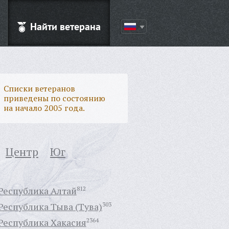
Найти ветерана
Списки ветеранов
приведены по состоянию
на начало 2005 года.
Центр
Юг
Республика Алтай
812
Республика Тыва (Тува)
303
Республика Хакасия
2364