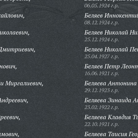
06.05.1924 г.р.
хайлович,
Беляев Иннокенти
08.12.1924 г.р.
иколаевич,
Беляев Николай Ни
25.12.1924 г.р.
 Дмитриевич,
Беляев Николай Пе
25.04.1927 г.р.
нович,
Беляев Петр Леонт
16.06.1921 г.р.
и Миргалиевич,
Беляева Антонина
29.12.1923 г.р.
Андреевич,
Беляева Зинаида А
23.02.1922 г.р.
реевич,
Беляева Клавдия Т
22.10.1921 г.р.
имович,
Беляева Таисия Гео