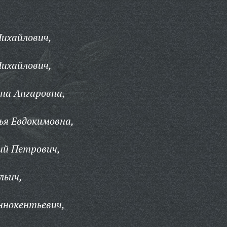
ихайлович,
ихайлович,
на Ангаровна,
ья Евдокимовна,
ий Петрович,
льич,
ннокентьевич,