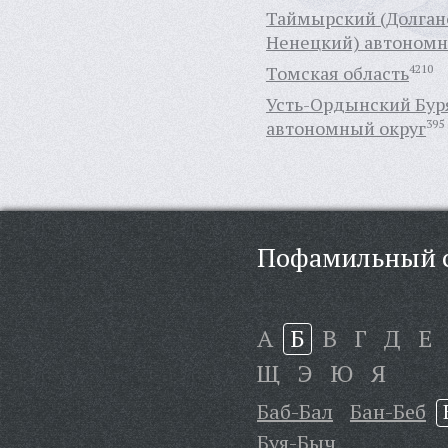
Таймырский (Долган
Ненецкий) автономн
Томская область
4210
Усть-Ордынский Бур
автономный округ
395
Пофамильный с
А
Б
В
Г
Д
Е
Щ
Э
Ю
Я
Баб-Бал
Бан-Беб
Буя-Быч