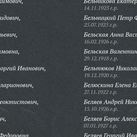
кимович,
Бельникова Екатер
14.11.1923 г.р.
идович,
Бельницкий Петр 
25.07.1925 г.р.
ьевич,
Бельская Анна Вас
16.02.1926 г.р.
имовна,
Бельская Валентин
29.12.1918 г.р.
оргий Иванович,
Бельтюков Николай
19.12.1920 г.р.
ларионович,
Белюскина Елена Е
27.11.1922 г.р.
Феоктистович,
Беляев Андрей Ник
15.10.1926 г.р.
ич,
Беляев Борис Алек
07.01.1927 г.р.
Федоровна,
Беляев Георгий Ив