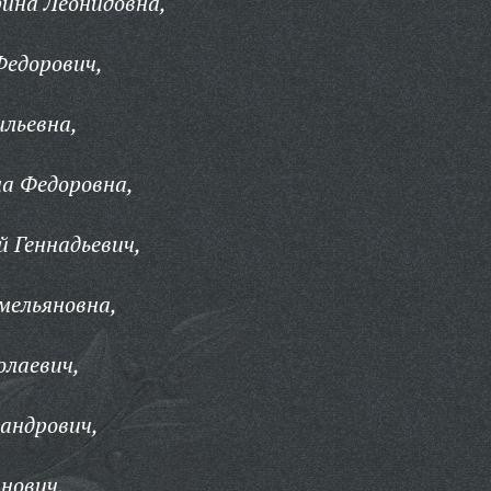
ина Леонидовна,
Федорович,
ильевна,
а Федоровна,
 Геннадьевич,
мельяновна,
олаевич,
сандрович,
анович,