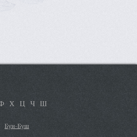
Ф
Х
Ц
Ч
Ш
Буи-Буш