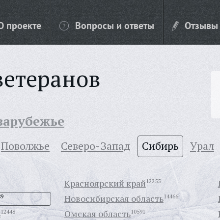
О проекте
Вопросы и ответы
Отзывы
ветеранов
 зарубежье
Поволжье
Северо-Запад
Сибирь
Урал
Красноярский край
12255
89
Новосибирская область
14466
ь
12448
Омская область
10591