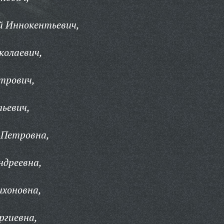
й Иннокентьевич,
колаевич,
трович,
ьевич,
 Петровна,
ндреевна,
ихоновна,
ргиевна,