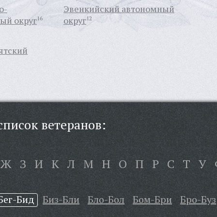
о-
Эвенкийский автономный
ый округ
16
округ
12
ятский
писок ветеранов:
Ж
З
И
К
Л
М
Н
О
П
Р
С
Т
У
Бег-Бид
Биз-Бли
Бло-Бол
Бом-Бри
Бро-Буз