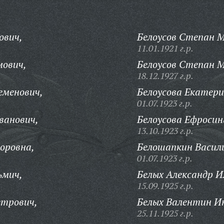
ович,
Белоусов Степан М
11.01.1921 г.р.
мович,
Белоусов Степан М
18.12.1927 г.р.
еменович,
Белоусова Екатери
01.07.1923 г.р.
ванович,
Белоусова Ефросин
13.10.1923 г.р.
оровна,
Белошапкин Васил
01.07.1923 г.р.
ьмич,
Белых Александр И
15.09.1925 г.р.
етрович,
Белых Валентин И
25.11.1925 г.р.