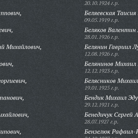
20.10.1924 г.р.
ппович,
Беляевская Таисия
09.05.1919 г.р.
евич,
Беляков Валентин 
28.01.1926 г.р.
ий Михайлович,
Белянин Гавриил Л
12.08.1926 г.р.
ович,
Белянинов Михаил
12.12.1923 г.р.
оргиевич,
Белясников Михаил
19.01.1925 г.р.
панович,
Бендик Михаил Эду
29.12.1921 г.р.
ихайлович,
Бенедичук Сергей 
28.07.1927 г.р.
ипович,
Бензелюк Рафаил-