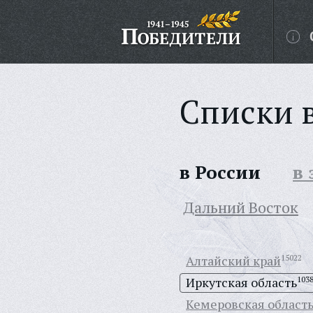
Списки 
в России
в
Дальний Восток
Алтайский край
15022
Иркутская область
103
Кемеровская област