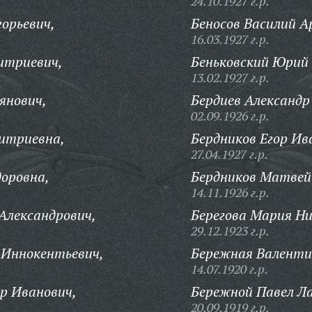
24.10.1927 г.р.
горьевич,
Беносов Василий А
16.03.1927 г.р.
итриевич,
Беньковский Юрий
13.02.1927 г.р.
янович,
Бердиев Александр 
02.09.1926 г.р.
итриевна,
Бердников Егор Ив
27.04.1927 г.р.
оровна,
Бердников Матвей
14.11.1926 г.р.
 Александрович,
Берегова Мария Ни
29.12.1923 г.р.
 Иннокентьевич,
Бережная Валент
14.07.1920 г.р.
р Иванович,
Бережной Павел Л
20.09.1919 г.р.