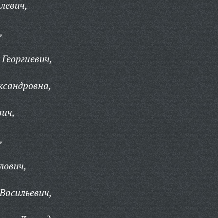
левич,
,
Георгиевич,
ксандровна,
вич,
,
лович,
Васильевич,