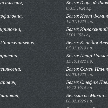
асильевич,
Белых Георгий Яков
07.05.1924 г.р.
иофиловна,
Белых Изот Фомич
14.01.1923 г.р.
ириловна,
Белых Иннокентий 
27.01.1924 г.р.
 Иннокентьевич,
Белых Клавдия Але
05.01.1919 г.р.
триевна,
Белых Петр Павло
13.10.1922 г.р.
сильевна,
Белых Семен Ильич
09.03.1920 г.р.
арович,
Белых Стефан Пав
19.12.1914 г.р.
Иванович,
Бельмасов Михаил 
08.02.1925 г.р.