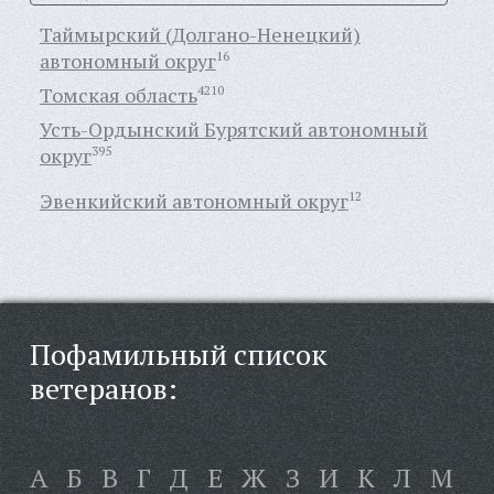
Таймырский (Долгано-Ненецкий)
автономный округ
16
Томская область
4210
Усть-Ордынский Бурятский автономный
округ
395
Эвенкийский автономный округ
12
Пофамильный список
ветеранов:
А
Б
В
Г
Д
Е
Ж
З
И
К
Л
М