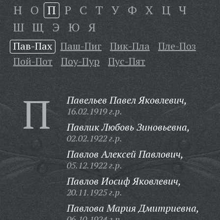
Н
О
П
Р
С
Т
У
Ф
Х
Ц
Ч
Ш
Щ
Э
Ю
Я
Пав-Пах
Паш-Пиг
Пик-Пла
Пле-Поз
Пой-Пот
Поу-Пур
Пус-Пят
П
Павельев Павел Яковлевич,
16.02.1919 г.р.
Павлик Любовь Зиновьевна,
02.02.1922 г.р.
Павлов Алексей Павлович,
05.12.1922 г.р.
Павлов Иосиф Яковлевич,
20.11.1925 г.р.
Павлова Мария Дмитриевна,
06.10.1924 г.р.