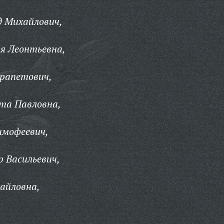
д Михайлович,
я Леонтьевна,
арапетович,
та Павловна,
имофеевич,
 Васильевич,
айловна,