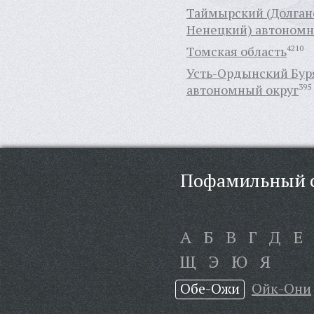
Таймырский (Долган
Ненецкий) автономн
Томская область
4210
Усть-Ордынский Бур
автономный округ
395
Пофамильный с
А
Б
В
Г
Д
Е
Щ
Э
Ю
Я
Обе-Ожи
Ойк-Они