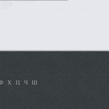
Ф
Х
Ц
Ч
Ш