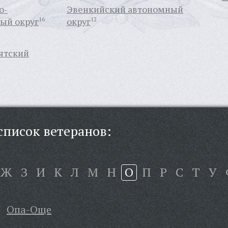
о-
Эвенкийский автономный
ый округ
16
округ
12
ятский
писок ветеранов:
Ж
З
И
К
Л
М
Н
О
П
Р
С
Т
У
Опа-Още