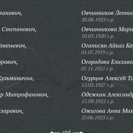
ванович,
Овчинников Леони
20.08.1923 г.р.
 Степанович,
Овчинникова Мари
10.03.1920 г.р.
антьевич,
Оганисян Айказ К
01.07.1919 г.р.
рович,
Огородова Елизаве
07.11.1921 г.р.
Кузьминична,
Огурцов Алексей Т
15.03.1927 г.р.
др Митрофанович,
Одежкин Александр
15.09.1922 г.р.
зарович,
Ожигова Анна Мих
27.06.1923 г.р.
ctrl