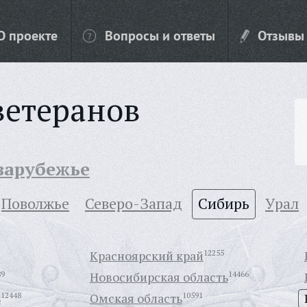
О проекте
Вопросы и ответы
Отзывы
ветеранов
 зарубежье
Поволжье
Северо-Запад
Сибирь
Урал
Красноярский край
12255
89
Новосибирская область
14466
ь
12448
Омская область
10591