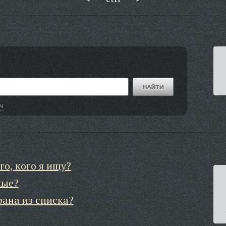
ч
го, кого я ищу?
ные?
рана из списка?