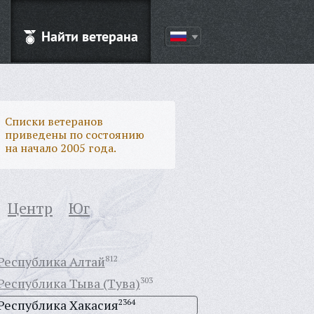
Найти ветерана
Списки ветеранов
приведены по состоянию
на начало 2005 года.
Центр
Юг
Республика Алтай
812
Республика Тыва (Тува)
303
Республика Хакасия
2364