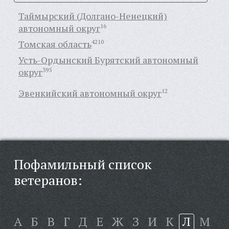
Таймырский (Долгано-Ненецкий)
автономный округ
16
Томская область
4210
Усть-Ордынский Бурятский автономный
округ
395
Эвенкийский автономный округ
12
Пофамильный список
ветеранов:
А
Б
В
Г
Д
Е
Ж
З
И
К
Л
М