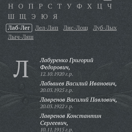
Н
О
П
Р
С
Т
У
Ф
Х
Ц
Ч
Ш
Щ
Э
Ю
Я
Лаб-Лег
Лел-Лип
Лис-Лощ
Луб-Лых
Лыч-Ляш
Л
Лабуренко Григорий
Федорович,
12.10.1920 г.р.
Лабышев Василий Иванович,
20.03.1925 г.р.
Лавренов Василий Павлович,
20.03.1922 г.р.
Лавренов Константин
Сергеевич,
10.11.1915 г.р.