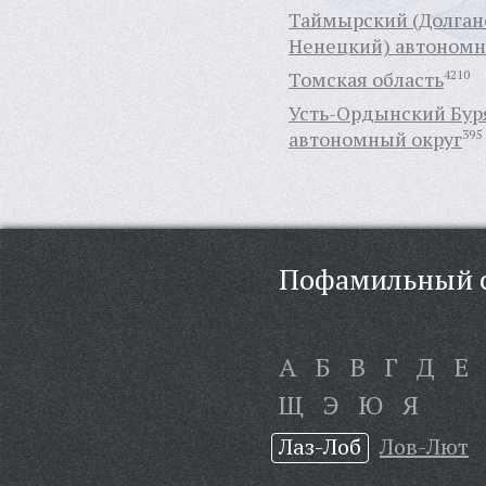
Таймырский (Долган
Ненецкий) автономн
Томская область
4210
Усть-Ордынский Бур
автономный округ
395
Пофамильный с
А
Б
В
Г
Д
Е
Щ
Э
Ю
Я
Лаз-Лоб
Лов-Лют