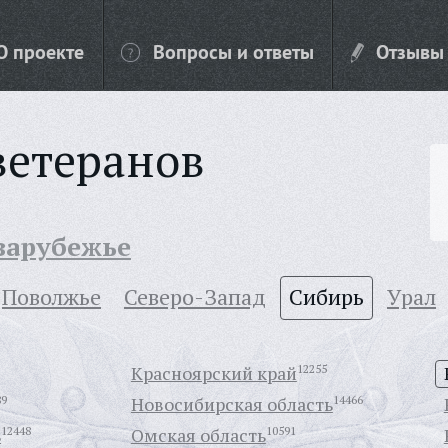
О проекте
Вопросы и ответы
Отзывы
ветеранов
 зарубежье
Поволжье
Северо-Запад
Сибирь
Урал
Красноярский край
12255
89
Новосибирская область
14466
ь
12448
Омская область
10591