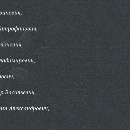
ванович,
Митрофанович,
тонович,
ладимирович,
ович,
р Васильевич,
ин Александрович,