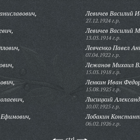
аниславович,
Левичев Василий И
27.12.1924 г.р.
евич,
Левичев Василий 
13.03.1914 г.р.
ллович,
Левченко Павел Ан
07.04.1922 г.р.
ович,
Лежанов Михаил В
15.03.1918 г.р.
ович,
Ленкин Иван Федор
15.08.1925 г.р.
олаевич,
Лисицкий Александ
10.07.1925 г.р.
 Ефимович,
Лобакин Констант
06.02.1926 г.р.
ctrl