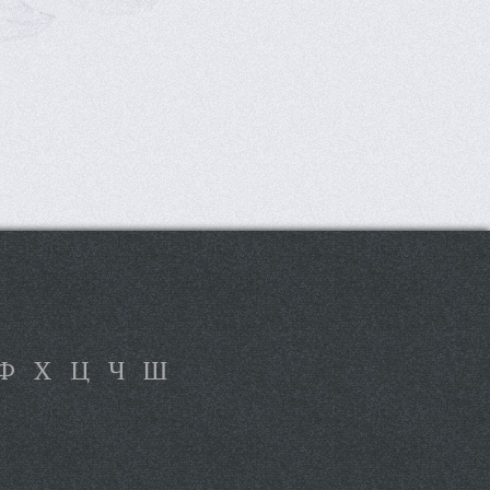
Ф
Х
Ц
Ч
Ш