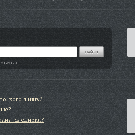
оманович
го, кого я ищу?
ные?
рана из списка?