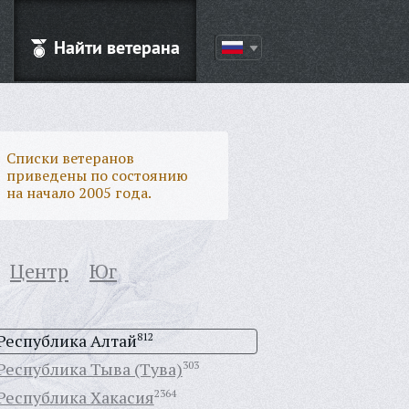
Найти ветерана
Списки ветеранов
приведены по состоянию
на начало 2005 года.
Центр
Юг
Республика Алтай
812
Республика Тыва (Тува)
303
Республика Хакасия
2364