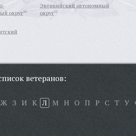
о-
Эвенкийский автономный
ый округ
16
округ
12
ятский
писок ветеранов:
Ж
З
И
К
Л
М
Н
О
П
Р
С
Т
У