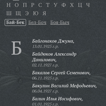
Н
О
П
Р
С
Т
У
Ф
Х
Ц
Ч
Ш
Щ
Э
Ю
Я
Бай-Бек
Бел-Боч
Боя-Быч
Б
Байгонаков Джума,
13.01.1925 г.р.
Байдюков Александр
Данилович,
02.11.1927 г.р.
Бакалов Сергей Семенович,
06.11.1925 г.р.
Бакулин Василий Мефодьевич,
06.04.1927 г.р.
Балин Илья Иосифович,
01.01.1925 г.р.