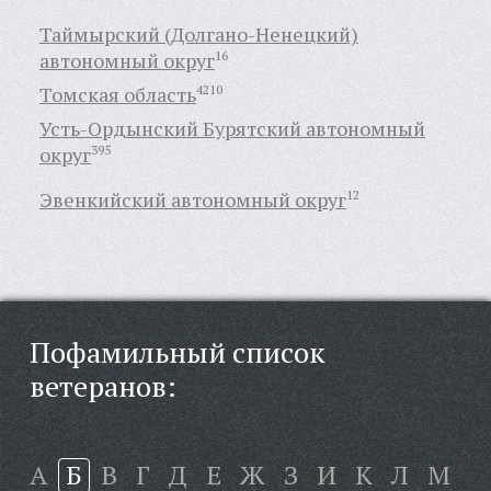
Таймырский (Долгано-Ненецкий)
автономный округ
16
Томская область
4210
Усть-Ордынский Бурятский автономный
округ
395
Эвенкийский автономный округ
12
Пофамильный список
ветеранов:
А
Б
В
Г
Д
Е
Ж
З
И
К
Л
М