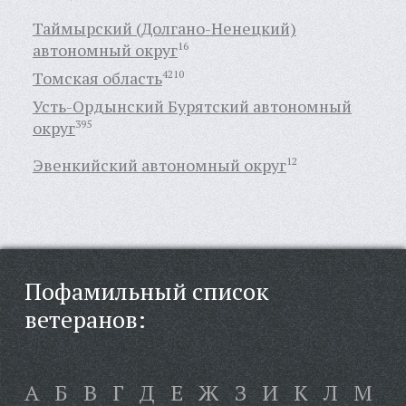
Таймырский (Долгано-Ненецкий)
автономный округ
16
Томская область
4210
Усть-Ордынский Бурятский автономный
округ
395
Эвенкийский автономный округ
12
Пофамильный список
ветеранов:
А
Б
В
Г
Д
Е
Ж
З
И
К
Л
М