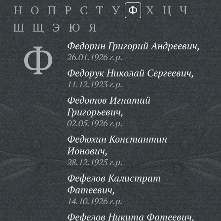
Н
О
П
Р
С
Т
У
Ф
Х
Ц
Ч
Ш
Щ
Э
Ю
Я
Ф
Федорин Григорий Андреевич,
26.01.1926 г.р.
Федорук Николай Сергеевич,
11.12.1923 г.р.
Федотов Игнатий
Григорьевич,
02.05.1926 г.р.
Федюхин Константин
Ионович,
28.12.1925 г.р.
Фефелов Калистрат
Фатеевич,
14.10.1926 г.р.
Фефелов Никита Фатеевич,