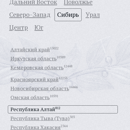
Дальний Восток
Поволжье
Северо-Запад
Сибирь
Урал
Центр
Юг
Алтайский край
15022
Иркутская область
10389
Кемеровская область
12448
Красноярский край
12255
Новосибирская область
14466
Омская область
10591
Республика Алтай
812
Республика Тыва (Тува)
303
Республика Хакасия
2364