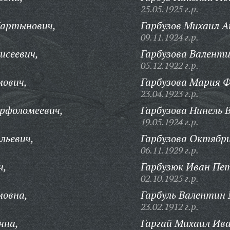
25.05.1925 г.р.
Мартынович,
Гарбузов Михаил А
09.11.1924 г.р.
исеевич,
Гарбузова Валенти
05.12.1922 г.р.
мович,
Гарбузова Мария Ф
23.04.1923 г.р.
рфоломеевич,
Гарбузова Нинель 
19.05.1924 г.р.
льевич,
Гарбузова Октябри
06.11.1929 г.р.
ч,
Гарбузюк Иван Пе
02.10.1925 г.р.
мовна,
Гарбуль Валентин
23.02.1912 г.р.
чна,
Гаргай Михаил Ива