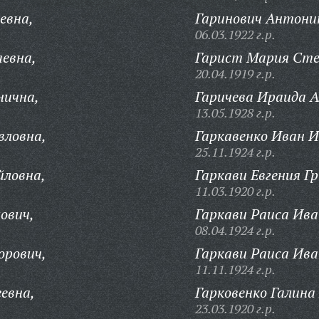
евна,
Гаринович Антони
06.03.1922 г.р.
евна,
Гарист Мария Сте
20.04.1919 г.р.
нична,
Гаричева Ираида А
13.05.1928 г.р.
вловна,
Гаркавенко Иван И
25.11.1924 г.р.
йловна,
Гаркави Евгения Гр
11.03.1920 г.р.
ович,
Гаркави Раиса Ива
08.04.1924 г.р.
орович,
Гаркави Раиса Ива
11.11.1924 г.р.
евна,
Гарковенко Галина 
23.03.1920 г.р.