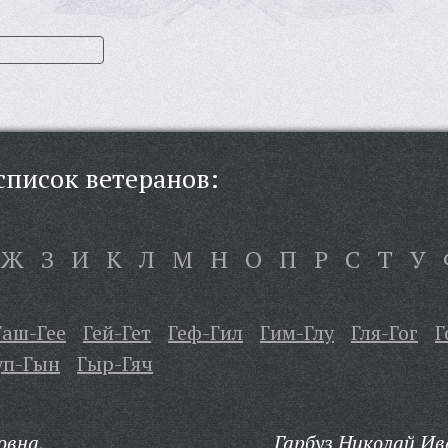
писок ветеранов:
Ж
З
И
К
Л
М
Н
О
П
Р
С
Т
У
Гаш-Гее
Гей-Гет
Геф-Гил
Гим-Глу
Гля-Гог
Г
уп-Гын
Гыр-Гяч
овна,
Гарбуз Николай Ив