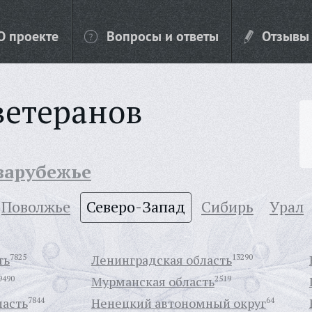
О проекте
Вопросы и ответы
Отзывы
ветеранов
 зарубежье
Поволжье
Северо-Запад
Сибирь
Урал
ть
7825
Ленинградская область
13290
9490
Мурманская область
2519
ласть
7844
Ненецкий автономный округ
64