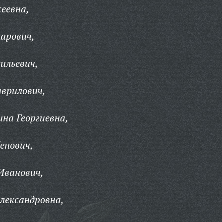
сеевна,
арович,
ильевич,
врилович,
на Георгиевна,
енович,
Иванович,
лександровна,