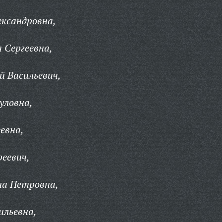
ександровна,
 Сергеевна,
 Васильевич,
уловна,
евна,
реевич,
на Петровна,
ильевна,