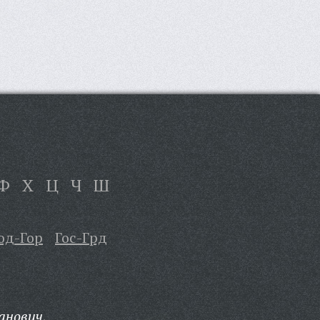
Ф
Х
Ц
Ч
Ш
од-Гор
Гос-Грд
анович,