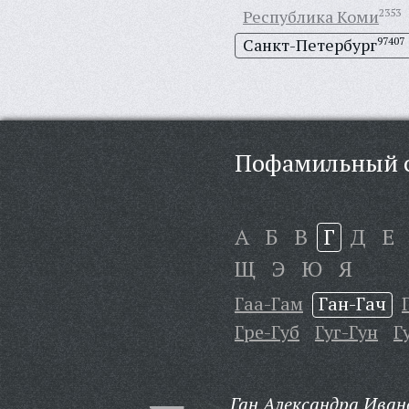
Республика Коми
2353
Санкт-Петербург
97407
Пофамильный с
А
Б
В
Г
Д
Е
Щ
Э
Ю
Я
Гаа-Гам
Ган-Гач
Гре-Губ
Гуг-Гун
Г
Ган Александра Иван