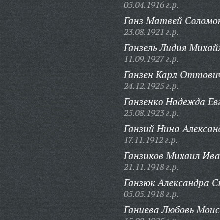
05.04.1916 г.р.
Ганз Матвей Соломо
23.08.1921 г.р.
Ганзель Лидия Михай
11.09.1927 г.р.
Ганзен Карл Оттови
24.12.1925 г.р.
Ганзенко Надежда Ев
25.08.1923 г.р.
Ганзий Нина Алексан
17.11.1912 г.р.
Ганзиков Михаил Ива
21.11.1918 г.р.
Ганзюк Александра С
05.05.1918 г.р.
Ганиева Любовь Моис