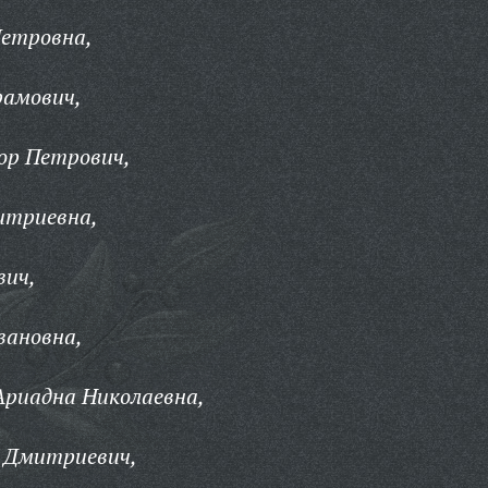
Петровна,
рамович,
ор Петрович,
итриевна,
вич,
вановна,
Ариадна Николаевна,
р Дмитриевич,