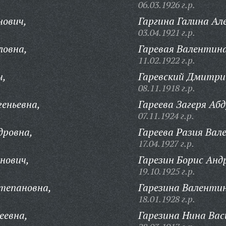
06.03.1926 г.р.
нович,
Гаргина Галина Ал
03.04.1921 г.р.
ловна,
Гаревая Валентина
11.02.1922 г.р.
ч,
Гаревский Дмитрий
08.11.1918 г.р.
геньевна,
Гареева Загеря Абд
07.11.1924 г.р.
дровна,
Гареева Разия Вале
17.04.1927 г.р.
нович,
Гарезин Борис Анд
19.10.1925 г.р.
тепановна,
Гарезина Валенти
18.01.1928 г.р.
еевна,
Гарезина Нина Вас