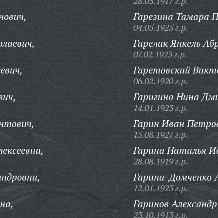
28.03.1917 г.р.
нович,
Гарезина Тамара 
04.05.1925 г.р.
лаевич,
Гарелик Янкель Аб
07.02.1923 г.р.
евич,
Гаретовский Викт
06.02.1920 г.р.
вич,
Гаригина Нина Дм
14.01.1923 г.р.
нтович,
Гарин Иван Петро
15.08.1927 г.р.
лексеевна,
Гарина Наталья И
28.08.1919 г.р.
андровна,
Гарина-Домченко 
12.01.1923 г.р.
на,
Гаринов Александ
23.10.1913 г.р.