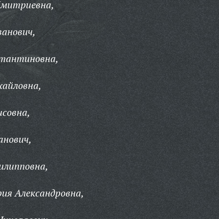
Дмитриевна,
ванович,
стантиновна,
айловна,
исовна,
нович,
илипповна,
ия Александровна,