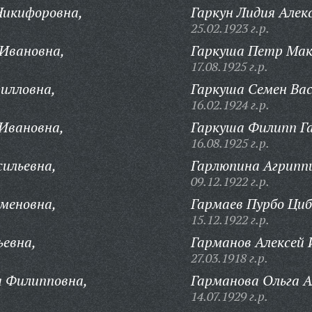
Никифоровна,
Гаркун Лидия Алек
25.02.1923 г.р.
 Ивановна,
Гаркуша Петр Мак
17.08.1925 г.р.
рилловна,
Гаркуша Семен Вас
16.02.1924 г.р.
Ивановна,
Гаркуша Филипп Га
16.08.1925 г.р.
сильевна,
Гарлюпина Агриппи
09.12.1922 г.р.
меновна,
Гармаев Пурбо Циб
15.12.1922 г.р.
ьевна,
Гарманов Алексей 
27.03.1918 г.р.
а Филипповна,
Гарманова Ольга А
14.07.1929 г.р.