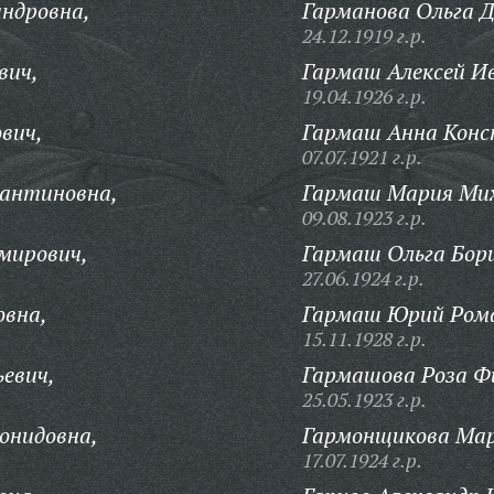
ндровна,
Гарманова Ольга 
24.12.1919 г.р.
вич,
Гармаш Алексей И
19.04.1926 г.р.
вич,
Гармаш Анна Кон
07.07.1921 г.р.
тантиновна,
Гармаш Мария Мих
09.08.1923 г.р.
мирович,
Гармаш Ольга Бор
27.06.1924 г.р.
овна,
Гармаш Юрий Рома
15.11.1928 г.р.
ьевич,
Гармашова Роза Ф
25.05.1923 г.р.
онидовна,
Гармонщикова Мар
17.07.1924 г.р.