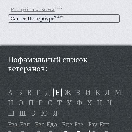
Республика Коми
2353
Санкт-Петербург
97407
Пофамильный список
ветеранов:
А
Б
В
Г
Д
Е
Ж
З
И
К
Л
М
Н
О
П
Р
С
Т
У
Ф
Х
Ц
Ч
Ш
Щ
Э
Ю
Я
Ева-Евп
Евс-Еда
Еде-Езе
Езу-Елк