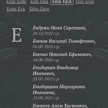
Елм-Елю
Еля-Ена
Енд-Ерд
Ере-Ерц
Ерш-Есь
Ефа-Еще
Е
Ендржи Нина Сергеевна,
24.12.1922 г.р.
Енеков Василий Тимофеевич,
02.08.1922 г.р.
Ененко Николай Ефимович,
14.08.1926 г.р.
Енидорцев Владимир
Иванович,
23.05.1925 г.р.
Енидорцева Маргарита
Ивановна,
13.09.1921 г.р.
Еникеев Алим Хасянович,