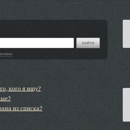
ановна
го, кого я ищу?
ные?
рана из списка?