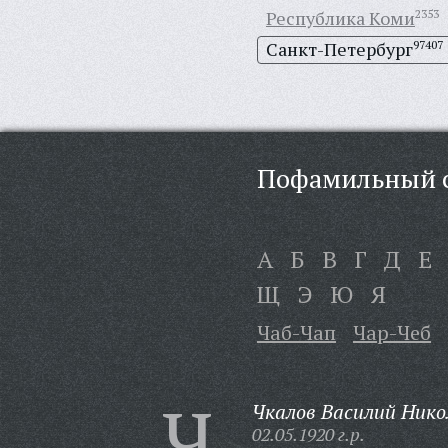
Республика Коми
2353
Санкт-Петербург
97407
Пофамильный с
А
Б
В
Г
Д
Е
Щ
Э
Ю
Я
Чаб-Чап
Чар-Чеб
Ч
Чкалов Василий Нико
02.05.1920 г.р.