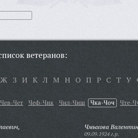
писок ветеранов:
Ж
З
И
К
Л
М
Н
О
П
Р
С
Т
У
Чев-Чет
Чеф-Чик
Чил-Чиш
Чка-Чоч
Чте-Ч
лаевич,
Чмыхова Валентин
09.09.1924 г.р.