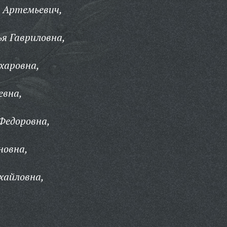
 Артемьевич,
я Гавриловна,
харовна,
евна,
Федоровна,
новна,
хайловна,