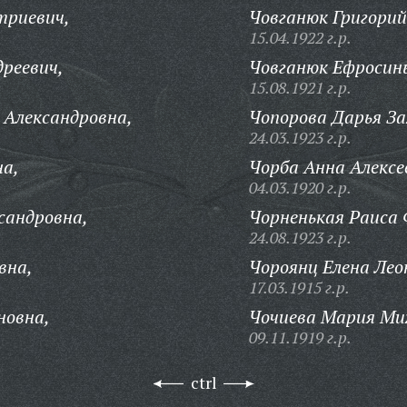
триевич,
Човганюк Григорий
15.04.1922 г.р.
реевич,
Човганюк Ефросинь
15.08.1921 г.р.
 Александровна,
Чопорова Дарья За
24.03.1923 г.р.
а,
Чорба Анна Алексе
04.03.1920 г.р.
сандровна,
Чорненькая Раиса 
24.08.1923 г.р.
вна,
Чороянц Елена Лео
17.03.1915 г.р.
новна,
Чочиева Мария Ми
09.11.1919 г.р.
ctrl