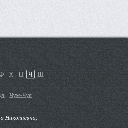
Ф
Х
Ц
Ч
Ш
ул
Чум-Чуя
а Николаевна,