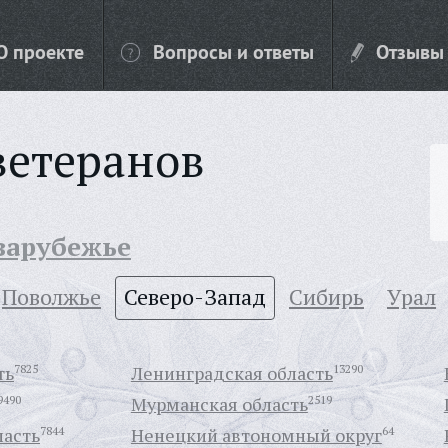
О проекте
Вопросы и ответы
Отзывы
ветеранов
 зарубежье
Поволжье
Северо-Запад
Сибирь
Урал
ть
7825
Ленинградская область
13290
9490
Мурманская область
2519
ласть
7844
Ненецкий автономный округ
64