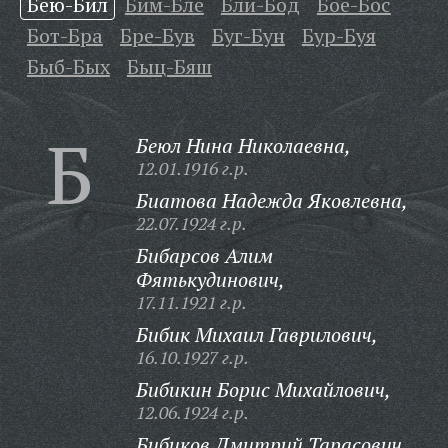
Бею-Бил
Бим-Бле
Бли-Бод
Бое-Бос
Бот-Бра
Бре-Був
Буг-Бун
Бур-Буя
Быб-Бых
Быц-Бяш
Б
Беюл Нина Николаевна,
12.01.1916 г.р.
Биатова Надежда Яковлевна,
22.07.1924 г.р.
Бибарсов Алим
Фятькудинович,
17.11.1921 г.р.
Бибик Михаил Гаврилович,
16.10.1927 г.р.
Бибикин Борис Михайлович,
12.06.1924 г.р.
Бибиков Дмитрий Тарасович,