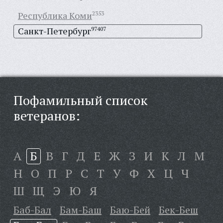
Республика Коми
2353
Санкт-Петербург
97407
Пофамильный список
ветеранов:
А
Б
В
Г
Д
Е
Ж
З
И
К
Л
М
Н
О
П
Р
С
Т
У
Ф
Х
Ц
Ч
Ш
Щ
Э
Ю
Я
Баб-Бал
Бам-Баш
Баю-Бей
Бек-Беш