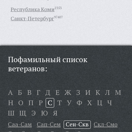
Республика Коми
2353
Санкт-Петербург
97407
Пофамильный список
ветеранов:
А
Б
В
Г
Д
Е
Ж
З
И
К
Л
М
Н
О
П
Р
С
Т
У
Ф
Х
Ц
Ч
Ш
Щ
Э
Ю
Я
Саа-Сам
Сап-Сем
Сен-Скв
Скл-Смо