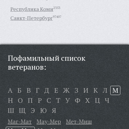
Республика Коми
2353
Санкт-Петербург
97407
Пофамильный список
ветеранов:
А
Б
В
Г
Д
Е
Ж
З
И
К
Л
М
Н
О
П
Р
С
Т
У
Ф
Х
Ц
Ч
Ш
Щ
Э
Ю
Я
Маг-Мат
Мау-Мер
Мет-Миш