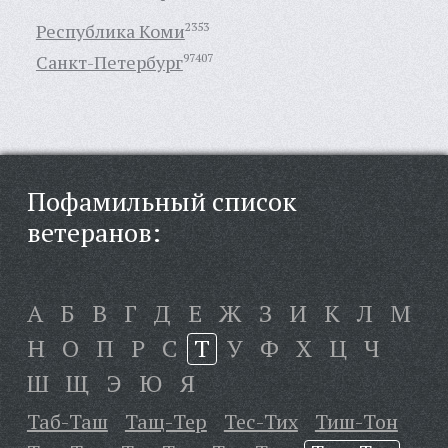
Республика Коми
2353
Санкт-Петербург
97407
Пофамильный список
ветеранов:
А
Б
В
Г
Д
Е
Ж
З
И
К
Л
М
Н
О
П
Р
С
Т
У
Ф
Х
Ц
Ч
Ш
Щ
Э
Ю
Я
Таб-Таш
Тащ-Тер
Тес-Тих
Тиш-Тон