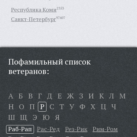
Республика Коми
2353
Санкт-Петербург
97407
Пофамильный список
ветеранов:
А
Б
В
Г
Д
Е
Ж
З
И
К
Л
М
Н
О
П
Р
С
Т
У
Ф
Х
Ц
Ч
Ш
Щ
Э
Ю
Я
Раб-Рап
Рас-Ред
Рез-Рик
Рим-Ром