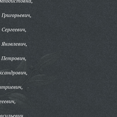
емподистовна,
 Григорьевич,
 Сергеевич,
 Яковлевич,
 Петрович,
ксандрович,
итриевич,
геевич,
асильевич,