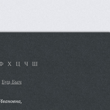
Ф
Х
Ц
Ч
Ш
Буц-Быч
Ивановна,