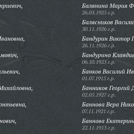
триевич,
Балянина Мария Ф
26.03.1925 г.р.
Балясников Васили
30.11.1926 г.р.
Ивановна,
Бандурин Виктор 
26.11.1926 г.р.
имович,
Бандурина Клавди
06.10.1923 г.р.
льевич,
Банков Василий Ив
01.07.1915 г.р.
Михайловна,
Банников Георгий
02.05.1927 г.р.
онтьевна,
Баннова Вера Нико
07.11.1921 г.р.
нович,
Баннова Екатерин
22.11.1913 г.р.