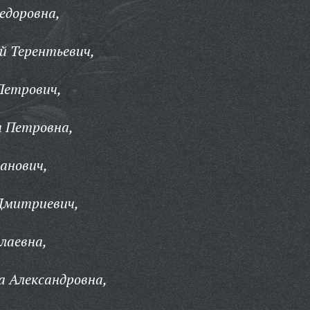
едоровна,
й Терентьевич,
Петрович,
я Петровна,
анович,
 Дмитриевич,
лаевна,
а Александровна,