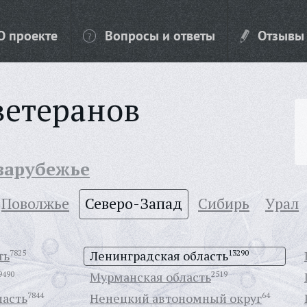
О проекте
Вопросы и ответы
Отзывы
ветеранов
 зарубежье
Поволжье
Северо-Запад
Сибирь
Урал
ть
7825
Ленинградская область
13290
9490
Мурманская область
2519
ласть
7844
Ненецкий автономный округ
64