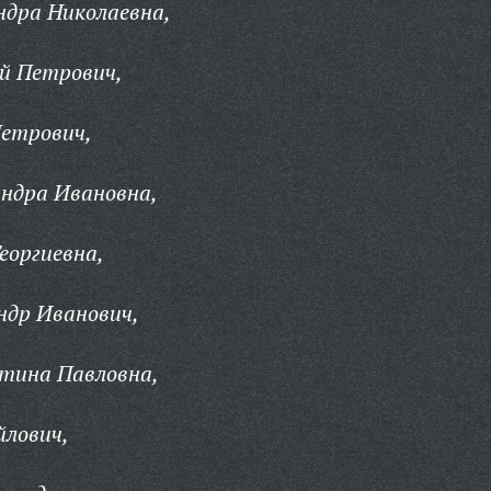
ндра Николаевна,
й Петрович,
Петрович,
андра Ивановна,
еоргиевна,
ндр Иванович,
тина Павловна,
йлович,