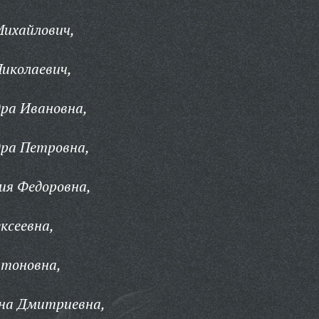
Михайлович,
иколаевич,
ра Ивановна,
дра Петровна,
ия Федоровна,
ксеевна,
атоновна,
на Дмитриевна,