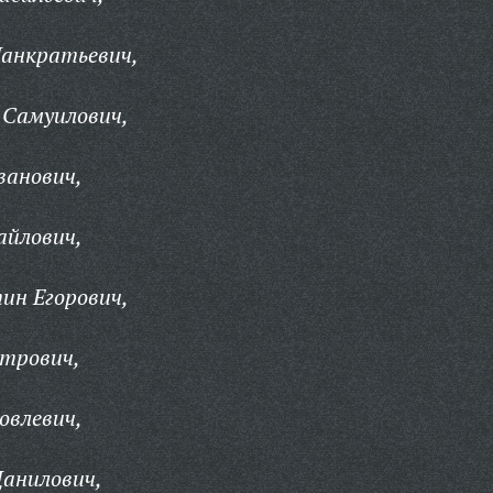
Панкратьевич,
 Самуилович,
ванович,
айлович,
ин Егорович,
етрович,
овлевич,
Данилович,