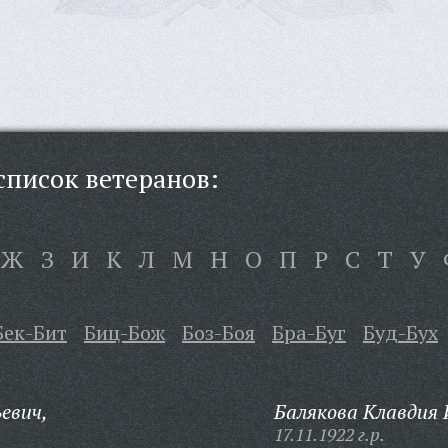
писок ветеранов:
Ж
З
И
К
Л
М
Н
О
П
Р
С
Т
У
Бек-Бит
Биц-Бож
Боз-Боя
Бра-Буг
Буд-Бух
евич,
Балякова Клавдия 
17.11.1922 г.р.