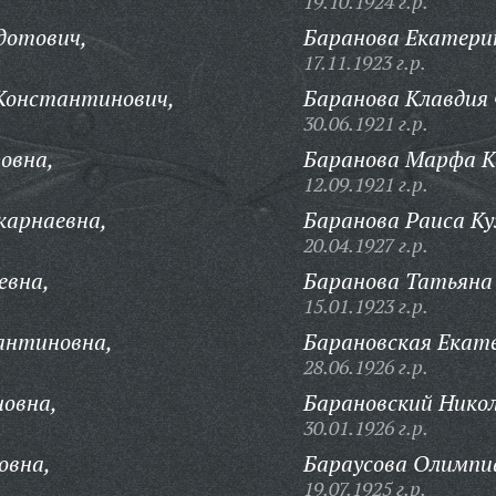
19.10.1924 г.р.
дотович,
Баранова Екатери
17.11.1923 г.р.
 Константинович,
Баранова Клавдия 
30.06.1921 г.р.
овна,
Баранова Марфа К
12.09.1921 г.р.
карнаевна,
Баранова Раиса Ку
20.04.1927 г.р.
евна,
Баранова Татьяна
15.01.1923 г.р.
антиновна,
Барановская Екате
28.06.1926 г.р.
новна,
Барановский Никол
30.01.1926 г.р.
овна,
Бараусова Олимпи
19.07.1925 г.р.