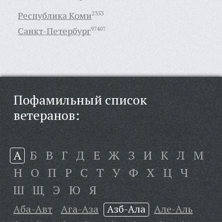
Республика Коми
2353
Санкт-Петербург
97407
Пофамильный список
ветеранов:
А
Б
В
Г
Д
Е
Ж
З
И
К
Л
М
Н
О
П
Р
С
Т
У
Ф
Х
Ц
Ч
Ш
Щ
Э
Ю
Я
Аба-Авт
Ага-Аза
Азб-Ала
Але-Аль