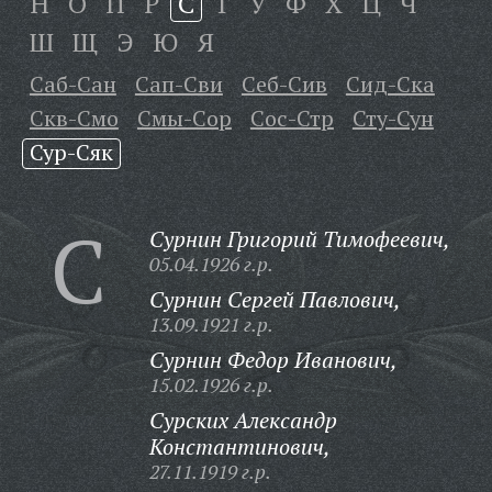
Н
О
П
Р
С
Т
У
Ф
Х
Ц
Ч
Ш
Щ
Э
Ю
Я
Саб-Сан
Сап-Сви
Себ-Сив
Сид-Ска
Скв-Смо
Смы-Сор
Сос-Стр
Сту-Сун
Сур-Сяк
С
Сурнин Григорий Тимофеевич,
05.04.1926 г.р.
Сурнин Сергей Павлович,
13.09.1921 г.р.
Сурнин Федор Иванович,
15.02.1926 г.р.
Сурских Александр
Константинович,
27.11.1919 г.р.