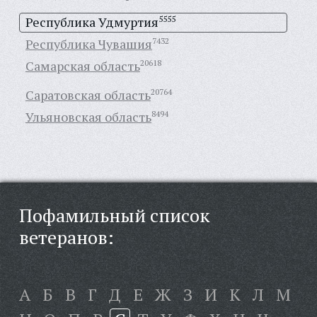
Республика Удмуртия
5555
Республика Чувашия
7432
Самарская область
20618
Саратовская область
20764
Ульяновская область
8494
Пофамильный список
ветеранов:
А
Б
В
Г
Д
Е
Ж
З
И
К
Л
М