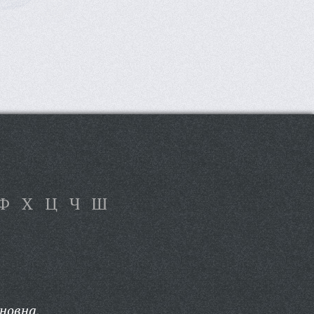
Ф
Х
Ц
Ч
Ш
новна,