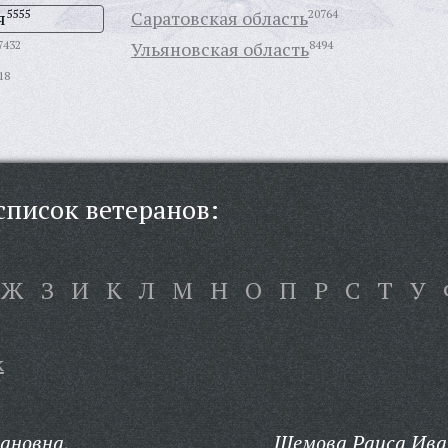
я
5555
Саратовская область
20764
7432
Ульяновская область
8494
18
писок ветеранов:
Ж
З
И
К
Л
М
Н
О
П
Р
С
Т
У
к
ановна,
Щемова Раиса Ива