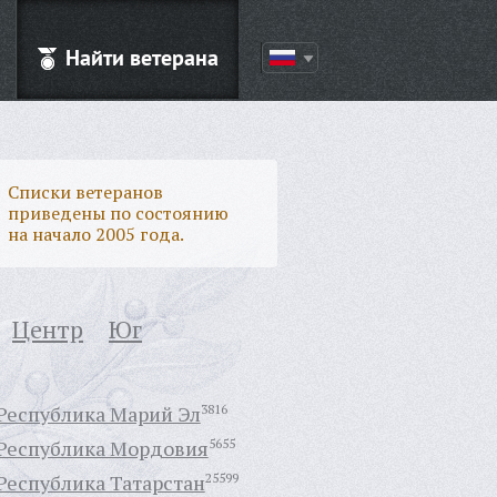
Найти ветерана
Списки ветеранов
приведены по состоянию
на начало 2005 года.
Центр
Юг
Республика Марий Эл
3816
Республика Мордовия
5655
Республика Татарстан
25599