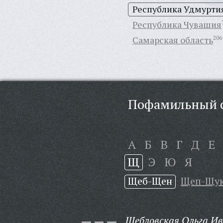
Республика Удмурти
Республика Чувашия
Самарская область
206
Пофамильный с
А
Б
В
Г
Д
Е
Щ
Э
Ю
Я
Щеб-Щен
Щеп-Щу
Щебловская Ольга Ив