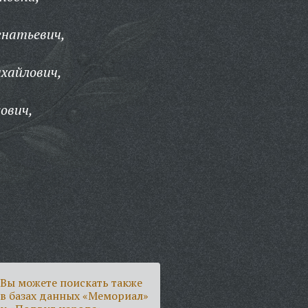
гнатьевич,
хайлович,
ович,
Вы можете поискать также
в базах данных «Мемориал»