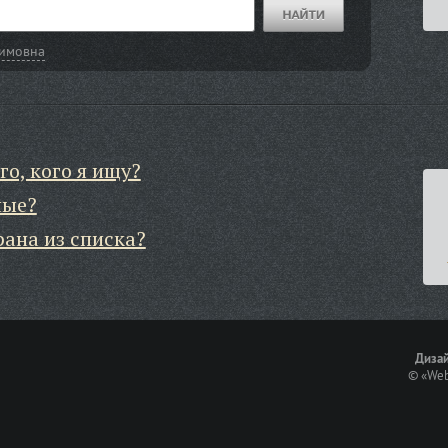
фимовна
го, кого я ищу?
ные?
рана из списка?
Дизай
©
«Web