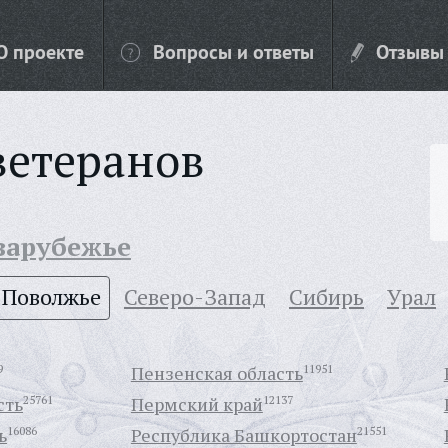
О проекте
Вопросы и ответы
Отзывы
ветеранов
 зарубежье
Поволжье
Северо-Запад
Сибирь
Урал
9
Пензенская область
11951
сть
25761
Пермский край
12137
ь
16086
Республика Башкортостан
21551