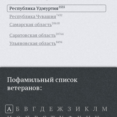
Республика Удмуртия
5555
Республика Чувашия
7432
Самарская область
20618
Саратовская область
20764
Ульяновская область
8494
Пофамильный список
ветеранов:
А
Б
В
Г
Д
Е
Ж
З
И
К
Л
М