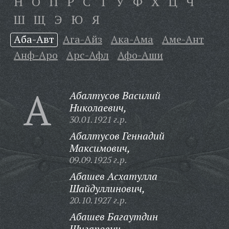
Н
О
П
Р
С
Т
У
Ф
Х
Ц
Ч
Ш
Щ
Э
Ю
Я
Аба-Авт
Ага-Айз
Ака-Ама
Аме-Ант
Анф-Аро
Арс-Афл
Афо-Аши
А
Абалтусов Василий
Николаевич,
30.01.1921 г.р.
Абалтусов Геннадий
Максимович,
09.09.1925 г.р.
Абашев Асхатулла
Шайдуллинович,
20.10.1927 г.р.
Абашев Багаутдин
Шигапович,