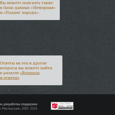
Вы можете поискать также
в базах данных «Мемориал»
и «Подвиг народа».
Ответы на эти и другие
вопросы вы можете найти
в разделе
«Вопросы
и ответы»
н, разработка, поддержка
-Мастерская»
, 2005-2026