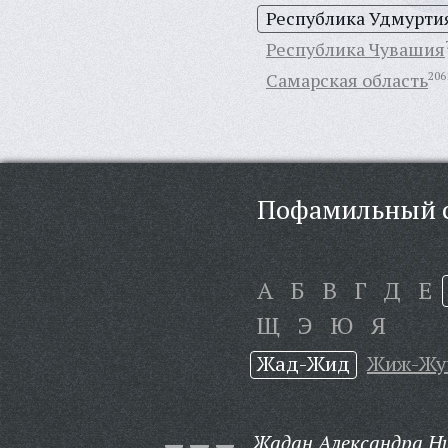
Республика Удмурти
Республика Чувашия
Самарская область
206
Пофамильный с
А
Б
В
Г
Д
Е
Щ
Э
Ю
Я
Жад-Жид
Жиж-Жу
Жадан Александра Н