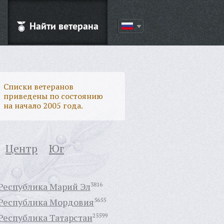
Найти ветерана
Списки ветеранов
приведены по состоянию
на начало 2005 года.
Центр
Юг
Республика Марий Эл
3816
Республика Мордовия
5655
Республика Татарстан
25599