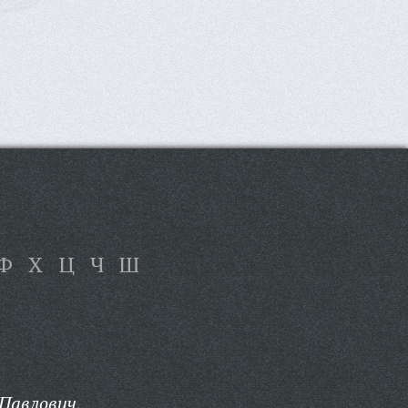
Ф
Х
Ц
Ч
Ш
Павлович,