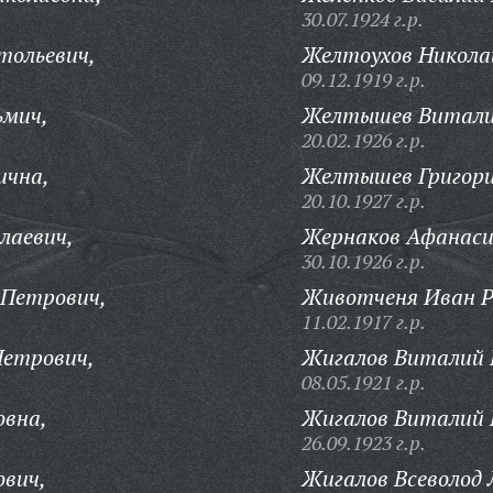
30.07.1924 г.р.
тольевич,
Желтоухов Николай
09.12.1919 г.р.
ьмич,
Желтышев Виталий
20.02.1926 г.р.
ична,
Желтышев Григори
20.10.1927 г.р.
лаевич,
Жернаков Афанаси
30.10.1926 г.р.
Петрович,
Животченя Иван Р
11.02.1917 г.р.
етрович,
Жигалов Виталий 
08.05.1921 г.р.
овна,
Жигалов Виталий 
26.09.1923 г.р.
ович,
Жигалов Всеволод 