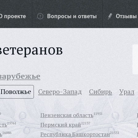
О проекте
Вопросы и ответы
Отзывы
ветеранов
 зарубежье
Поволжье
Северо-Запад
Сибирь
Урал
9
Пензенская область
11951
сть
25761
Пермский край
12137
ь
16086
Республика Башкортостан
21551