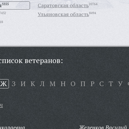
я
5555
Саратовская область
20764
7432
Ульяновская область
8494
18
писок ветеранов:
Ж
З
И
К
Л
М
Н
О
П
Р
С
Т
У
ч
иколаевна,
Желенков Василий 