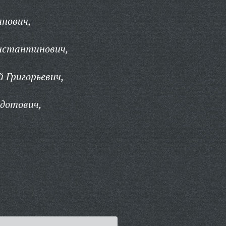
анович,
нстантинович,
й Григорьевич,
едотович,