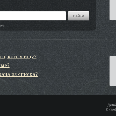
ьич
го, кого я ищу?
ные?
рана из списка?
Дизай
©
«Web