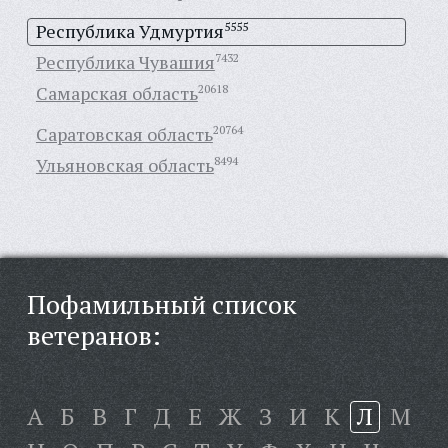
Республика Удмуртия
5555
Республика Чувашия
7432
Самарская область
20618
Саратовская область
20764
Ульяновская область
8494
Пофамильный список
ветеранов:
А
Б
В
Г
Д
Е
Ж
З
И
К
Л
М