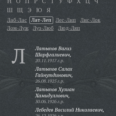
Н
О
П
Р
С
Т
У
Ф
Х
Ц
Ч
Ш
Щ
Э
Ю
Я
Лаб-Лас
Лат-Леп
Лес-Лип
Лис-Лок
Лом-Луж
Луз-Люб
Люд-Ляп
Л
Латыпов Вагиз
Шарфгалиевич,
20.11.1917 г.р.
Латыпов Салах
Гайнутдинович,
26.08.1925 г.р.
Латыпов Хузиан
Хамидуллович,
30.06.1926 г.р.
Лебедев Василий Николаевич,
26.12.1926 г.р.