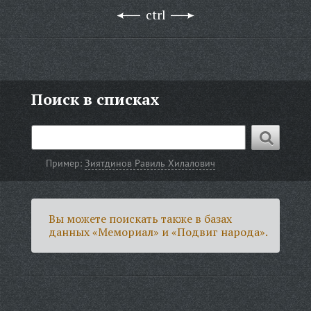
ctrl
Поиск в списках
Пример:
Зиятдинов Равиль Хилалович
Вы можете поискать также в базах
данных «Мемориал» и «Подвиг народа».