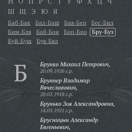
Н
О
П
Р
С
Т
У
Ф
Х
Ц
Ч
Ш
Щ
Э
Ю
Я
Баб-Бак
Бал-Баш
Бая-Бер
Бес-Бил
Бим-Бля
Боб-Бон
Бор-Бро
Бру-Буз
Буй-Буш
Буя-Бял
Б
Брунко Михаил Петрович,
20.09.1926 г.р.
Бруннер Владимир
Вячеславович,
28.03.1918 г.р.
Брунько Зоя Александровна,
14.03.1921 г.р.
Брусницын Александр
Евгеньевич,