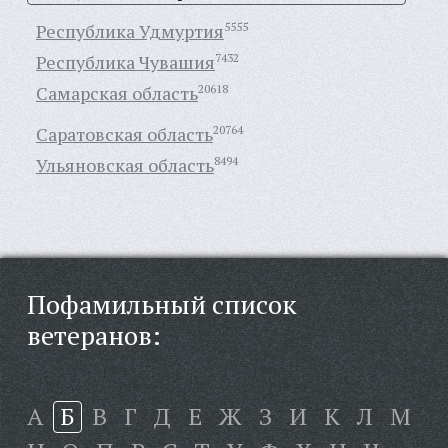
Республика Удмуртия
5555
Республика Чувашия
7432
Самарская область
20618
Саратовская область
20764
Ульяновская область
8494
Пофамильный список
ветеранов:
А
Б
В
Г
Д
Е
Ж
З
И
К
Л
М