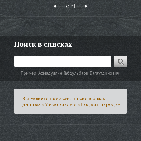
ctrl
Поиск в списках
Пример:
Ахмадуллин Габдульбари Багаутдинович
Вы можете поискать также в базах
данных «Мемориал» и «Подвиг народа».