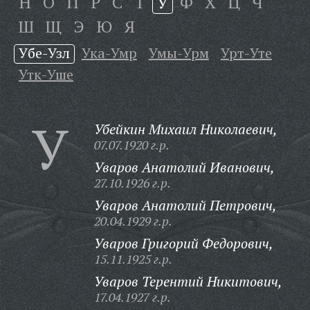
Н
О
П
Р
С
Т
У
Ф
Х
Ц
Ч
Ш
Щ
Э
Ю
Я
Убе-Узл
Ука-Умр
Умы-Урм
Урт-Уте
Утк-Уше
У
Убейкин Михаил Николаевич,
07.07.1920 г.р.
Уваров Анатолий Иванович,
27.10.1926 г.р.
Уваров Анатолий Петрович,
20.04.1929 г.р.
Уваров Григорий Федорович,
15.11.1925 г.р.
Уваров Терентий Никитович,
17.04.1927 г.р.