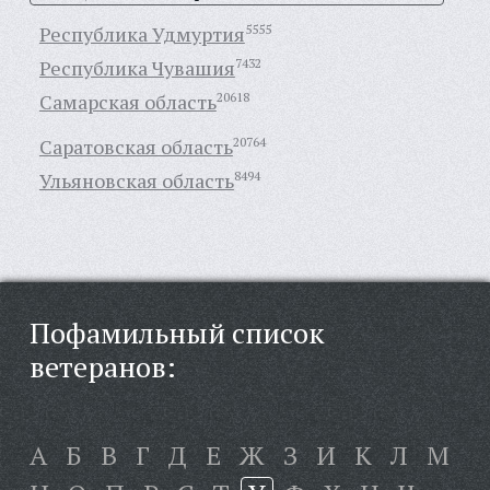
Республика Удмуртия
5555
Республика Чувашия
7432
Самарская область
20618
Саратовская область
20764
Ульяновская область
8494
Пофамильный список
ветеранов:
А
Б
В
Г
Д
Е
Ж
З
И
К
Л
М