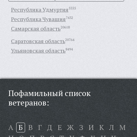
Республика Удмуртия
5555
Республика Чувашия
7432
Самарская область
20618
Саратовская область
20764
Ульяновская область
8494
Пофамильный список
ветеранов:
А
Б
В
Г
Д
Е
Ж
З
И
К
Л
М