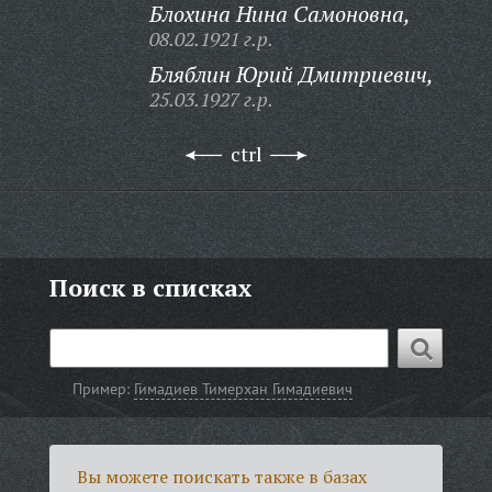
Блохина Нина Самоновна,
08.02.1921 г.р.
Бляблин Юрий Дмитриевич,
25.03.1927 г.р.
ctrl
Поиск в списках
Пример:
Гимадиев Тимерхан Гимадиевич
Вы можете поискать также в базах