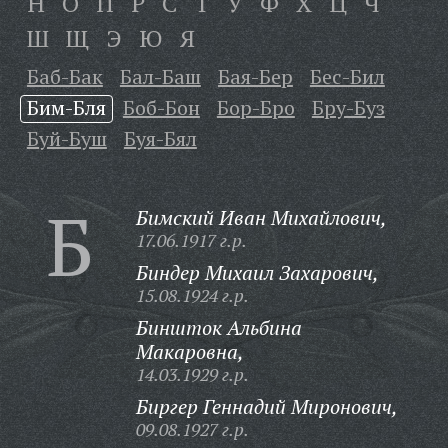
Н
О
П
Р
С
Т
У
Ф
Х
Ц
Ч
Ш
Щ
Э
Ю
Я
Баб-Бак
Бал-Баш
Бая-Бер
Бес-Бил
Бим-Бля
Боб-Бон
Бор-Бро
Бру-Буз
Буй-Буш
Буя-Бял
Б
Бимский Иван Михайлович,
17.06.1917 г.р.
Биндер Михаил Захарович,
15.08.1924 г.р.
Биншток Альбина
Макаровна,
14.03.1929 г.р.
Биргер Геннадий Миронович,
09.08.1927 г.р.