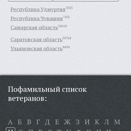
Республика Удмуртия
5555
Республика Чувашия
7432
Самарская область
20618
Саратовская область
20764
Ульяновская область
8494
Пофамильный список
ветеранов:
А
Б
В
Г
Д
Е
Ж
З
И
К
Л
М