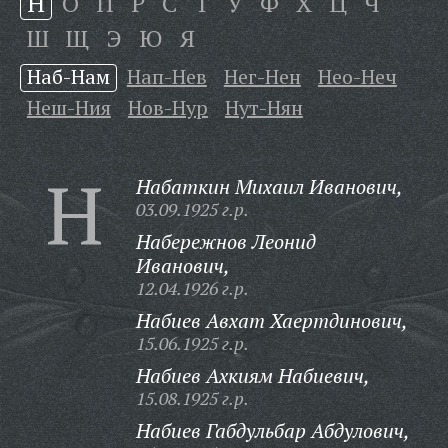
Н
О
П
Р
С
Т
У
Ф
Х
Ц
Ч
Ш
Щ
Э
Ю
Я
Наб-Нам
Нап-Нев
Нег-Нен
Нео-Неч
Неш-Ния
Нов-Нур
Нут-Нян
Н
Набаткин Михаил Иванович,
03.09.1925 г.р.
Набережнов Леонид
Иванович,
12.04.1926 г.р.
Набиев Авхат Хаертдинович,
15.06.1925 г.р.
Набиев Ахкиям Набиевич,
15.08.1925 г.р.
Набиев Габдульбар Абдулович,