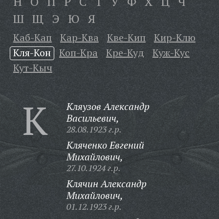
Н
О
П
Р
С
Т
У
Ф
Х
Ц
Ч
Ш
Щ
Э
Ю
Я
Каб-Кап
Кар-Ква
Кве-Кип
Кир-Клю
Кля-Кон
Коп-Кра
Кре-Куд
Куж-Кус
Кут-Кыч
К
Кляузов Александр
Васильевич,
28.08.1923 г.р.
Кляченко Евгений
Михайлович,
27.10.1924 г.р.
Клячин Александр
Михайлович,
01.12.1923 г.р.