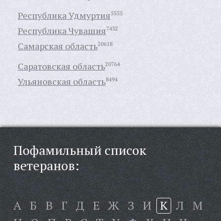
Республика Удмуртия
5555
Республика Чувашия
7432
Самарская область
20618
Саратовская область
20764
Ульяновская область
8494
Пофамильный список
ветеранов:
А
Б
В
Г
Д
Е
Ж
З
И
К
Л
М