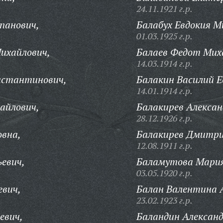
24.11.1921 г.р.
панович,
Балабух Евдокия М
01.03.1925 г.р.
ихайлович,
Балаев Федот Мих
14.03.1914 г.р.
нстантинович,
Балакин Василий 
14.01.1914 г.р.
айлович,
Балакирев Алексан
28.12.1926 г.р.
овна,
Балакирев Дмитри
12.08.1911 г.р.
ьевич,
Баламутова Мари
03.05.1920 г.р.
евич,
Балан Валентина 
23.02.1923 г.р.
евич,
Баландин Александ