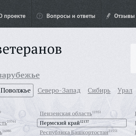
О проекте
Вопросы и ответы
Отзывы
ветеранов
 зарубежье
Поволжье
Северо-Запад
Сибирь
Урал
9
Пензенская область
11951
сть
25761
Пермский край
12137
ь
16086
Республика Башкортостан
21551