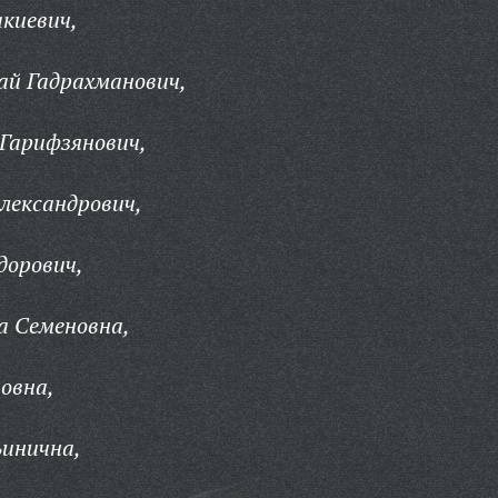
киевич,
ай Гадрахманович,
Гарифзянович,
лександрович,
дорович,
а Семеновна,
овна,
ьинична,