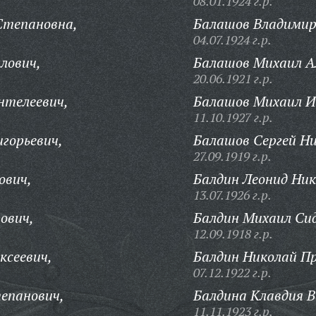
08.01.1924 г.р.
Степановна,
Балашов Владимир
04.07.1924 г.р.
лович,
Балашов Михаил А
20.06.1921 г.р.
нтелеевич,
Балашов Михаил И
11.10.1927 г.р.
игорьевич,
Балашов Сергей Ни
27.09.1919 г.р.
ович,
Балдин Леонид Ник
13.07.1926 г.р.
ович,
Балдин Михаил Си
12.09.1918 г.р.
ксеевич,
Балдин Николай Пр
07.12.1922 г.р.
епанович,
Балдина Клавдия В
11.11.1923 г.р.