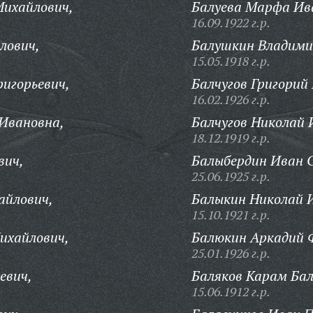
Михайлович,
Балуева Марфа Ив
16.09.1922 г.р.
лович,
Балушкин Владими
15.05.1918 г.р.
игорьевич,
Балчугов Григорий
16.02.1926 г.р.
Ивановна,
Балчугов Николай 
18.12.1919 г.р.
вич,
Балыбердин Иван 
25.06.1925 г.р.
айлович,
Балыкин Николай 
15.10.1921 г.р.
ихайлович,
Балюкин Аркадий 
25.01.1926 г.р.
евич,
Баляков Карам Бал
15.06.1912 г.р.