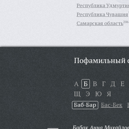
Республика Удмурти
Республика Чувашия
Самарская область
206
Пофамильный с
А
Б
В
Г
Д
Е
Щ
Э
Ю
Я
Баб-Бар
Бас-Бек
Бабак Анна Михайло