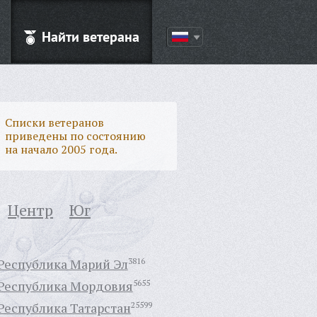
Найти ветерана
Списки ветеранов
приведены по состоянию
на начало 2005 года.
Центр
Юг
Республика Марий Эл
3816
Республика Мордовия
5655
Республика Татарстан
25599