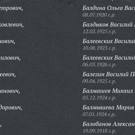
етрович,
Балдина Ольга Вас
08.07.1920 г.р.
овлевич,
Балдыков Василий 
12.02.1925 г.р.
нович,
Балеевских Васили
10.08.1923 г.р.
илович,
Балеевских Васили
06.03.1926 г.р.
еевич,
Балезин Василий П
09.04.1925 г.р.
анович,
Балмашев Михаил 
05.12.1924 г.р.
дорович,
Балмышева Мария 
07.01.1924 г.р.
,
Балобанов Алексан
19.09.1918 г.р.