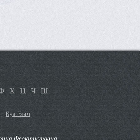
Ф
Х
Ц
Ч
Ш
ш
Буя-Быч
рина Феоктистовна,