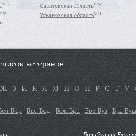
я
5555
Саратовская область
20764
7432
Ульяновская область
8494
18
писок ветеранов:
Ж
З
И
К
Л
М
Н
О
П
Р
С
Т
У
Бел-Бир
Бис-Бод
Бож-Бра
Бре-Буз
Бук-Бу
вна,
Балабанова Екате