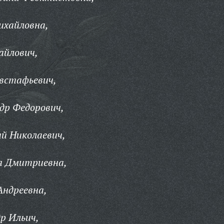
ихайловна,
айлович,
Евстафьевич,
др Федорович,
й Николаевич,
я Дмитриевна,
Андреевна,
р Ильич,