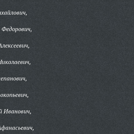
хайлович,
 Федорович,
Алексеевич,
Николаевич,
епанович,
окопьевич,
й Иванович,
Афанасьевич,