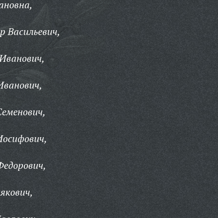
ановна,
р Васильевич,
 Иванович,
Иванович,
Семенович,
Иосифович,
Федорович,
якович,