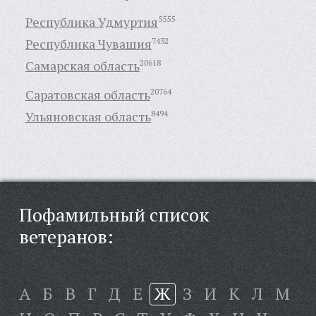
Республика Удмуртия
5555
Республика Чувашия
7432
Самарская область
20618
Саратовская область
20764
Ульяновская область
8494
Пофамильный список
ветеранов:
А
Б
В
Г
Д
Е
Ж
З
И
К
Л
М