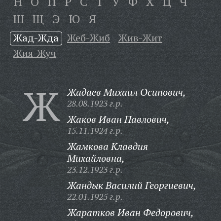
Н
О
П
Р
С
Т
У
Ф
Х
Ц
Ч
Ш
Щ
Э
Ю
Я
Жад-Жда
Жеб-Жиб
Жив-Жит
Жия-Жуч
Ж
Жадаев Михаил Осипович,
28.08.1923 г.р.
Жаков Иван Павлович,
15.11.1924 г.р.
Жамкова Клавдия
Михайловна,
23.12.1923 г.р.
Жандык Василий Георгиевич,
22.01.1925 г.р.
Жаратков Иван Федорович,