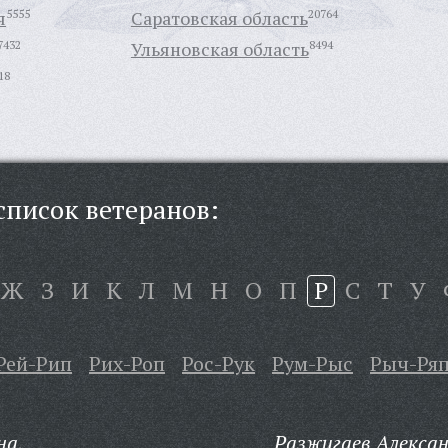
я
5555
Саратовская область
20764
7432
Ульяновская область
8494
18
писок ветеранов:
Ж
З
И
К
Л
М
Н
О
П
Р
С
Т
У
Рей-Рип
Рих-Роп
Рос-Рук
Рум-Рыс
Рыч-Ря
на,
Разжигаев Алексан