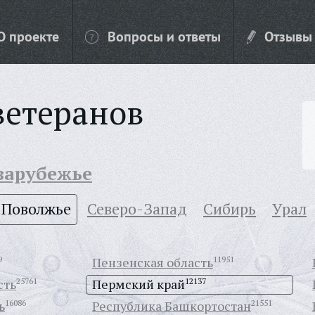
О проекте
Вопросы и ответы
Отзывы
ветеранов
 зарубежье
Поволжье
Северо-Запад
Сибирь
Урал
9
Пензенская область
11951
сть
25761
Пермский край
12137
ь
16086
Республика Башкортостан
21551