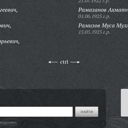
21.07.1922 г.р.
геевич,
Рамазанов Ахматн
01.06.1925 г.р.
вич,
Рамизов Муса Мул
15.05.1925 г.р.
рьевич,
ctrl
андрович