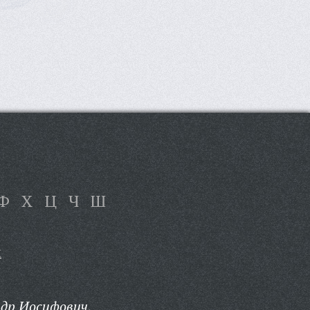
Ф
Х
Ц
Ч
Ш
п
др Иосифович,