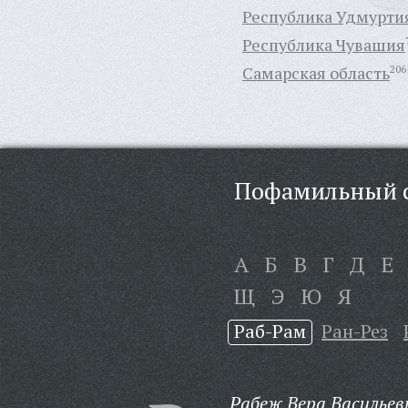
Республика Удмурти
Республика Чувашия
Самарская область
206
Пофамильный с
А
Б
В
Г
Д
Е
Щ
Э
Ю
Я
Раб-Рам
Ран-Рез
Рабеж Вера Васильев