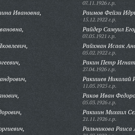
07.11.1926 г.р.
тина Ивановна,
Раимов Фейзи Идр
15.12.1922 г.р.
вановна,
Райдер Самуил Его
07.05.1921 г.р.
Яковлевич,
Райхман Исаак Ан
05.02.1922 г.р.
геевич,
Ракин Петр Игнат
27.04.1926 г.р.
андрович,
Ракишев Николай 
11.05.1925 г.р.
анович,
Раков Иван Федоро
05.03.1926 г.р.
дорович,
Ракшин Михаил Се
21.11.1926 г.р.
оргиевич,
Ральникова Раиса 