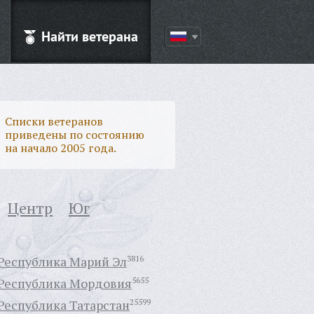
Найти ветерана
Списки ветеранов
приведены по состоянию
на начало 2005 года.
Центр
Юг
Республика Марий Эл
3816
Республика Мордовия
5655
Республика Татарстан
25599