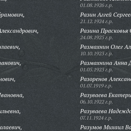
01.08.1926 г.р.
брамович,
Разин Аггей Сергее
21.12.1924 г.р.
лександрович,
Разина Прасковья 
24.08.1925 г.р.
лаевич,
Размахнин Олег Ал
10.10.1923 г.р.
ванович,
Размахнина Анна 
01.05.1923 г.р.
нович,
Разоренов Алексан
01.07.1919 г.р.
Ивановна,
Разуваева Екатери
06.10.1922 г.р.
ильевна,
Разуваева Надежда
07.11.1924 г.р.
олаевич,
Разумов Михаил Ва