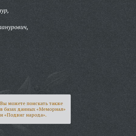
ур,
ланурович,
Вы можете поискать также
в базах данных «Мемориал»
и «Подвиг народа».